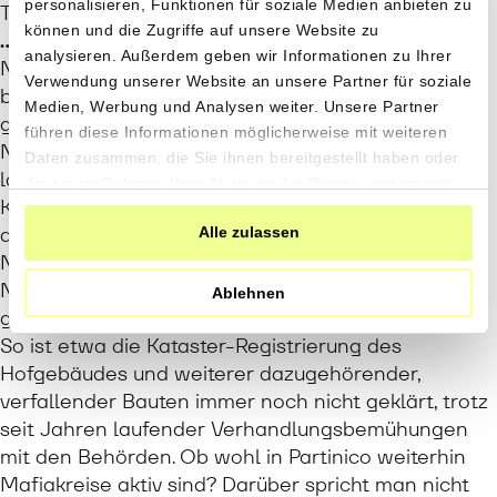
personalisieren, Funktionen für soziale Medien anbieten zu
Tourist*innen beschert.
können und die Zugriffe auf unsere Website zu
…als auch (leider) mit den lokalen Behörden
analysieren. Außerdem geben wir Informationen zu Ihrer
NOE kann nur einzelnen Personen einen Lohn
Verwendung unserer Website an unsere Partner für soziale
bezahlen. Vieles wird in Freiwilligeneinsatz
Medien, Werbung und Analysen weiter. Unsere Partner
geleistet. Dank dem Food Forest Projekt konnte
führen diese Informationen möglicherweise mit weiteren
NOE nebst den Baumsetzlingen einige kleinere
Daten zusammen, die Sie ihnen bereitgestellt haben oder
landwirtschaftliche Maschinen kaufen, einen
die sie im Rahmen Ihrer Nutzung der Dienste gesammelt
Kühlcontainer aufstellen und ein Teichsystem
haben.
anlegen. Die weitere Ausstattung und integrale
Alle zulassen
Nutzung dieser Anlagen stehen jedoch noch an.
NOE setzt auf langfristige Entwicklung und muss
Ablehnen
gleichzeitig mit grossen Unsicherheiten umgehen.
So ist etwa die Kataster-Registrierung des
Hofgebäudes und weiterer dazugehörender,
verfallender Bauten immer noch nicht geklärt, trotz
seit Jahren laufender Verhandlungsbemühungen
mit den Behörden. Ob wohl in Partinico weiterhin
Mafiakreise aktiv sind? Darüber spricht man nicht