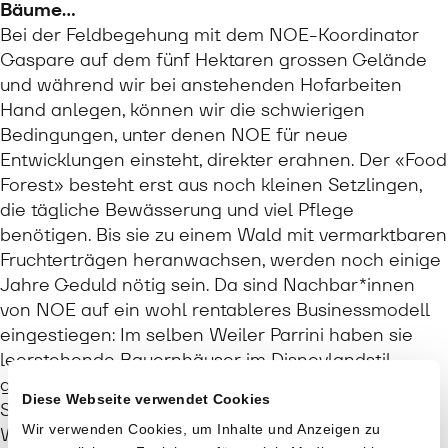
Bäume…
Bei der Feldbegehung mit dem NOE-Koordinator
Gaspare auf dem fünf Hektaren grossen Gelände
und während wir bei anstehenden Hofarbeiten
Hand anlegen, können wir die schwierigen
Bedingungen, unter denen NOE für neue
Entwicklungen einsteht, direkter erahnen. Der «Food
Forest» besteht erst aus noch kleinen Setzlingen,
die tägliche Bewässerung und viel Pflege
benötigen. Bis sie zu einem Wald mit vermarktbaren
Fruchterträgen heranwachsen, werden noch einige
Jahre Geduld nötig sein. Da sind Nachbar*innen
von NOE auf ein wohl rentableres Businessmodell
eingestiegen: Im selben Weiler Parrini haben sie
leerstehende Bauernhäuser im Disneylandstil
geschmückt und zu Restaurants sowie
Diese Webseite verwendet Cookies
Souvenirläden umfunktioniert, was ihnen an den
Wir verwenden Cookies, um Inhalte und Anzeigen zu
Wochenenden angeblich grossen Zulauf von