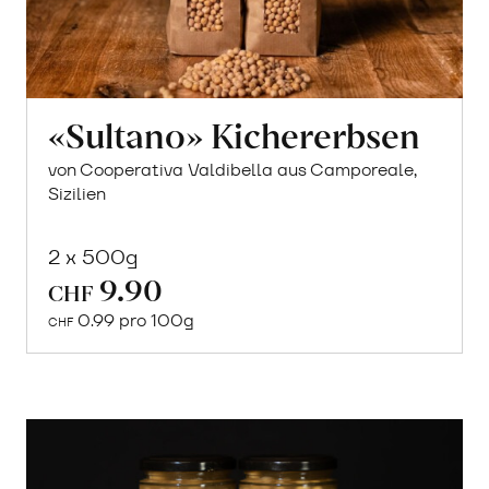
«Sultano» Kichererbsen
von Cooperativa Valdibella aus Camporeale,
Sizilien
2 x 500g
9.90
In
CHF
den
0.99 pro 100g
CHF
Warenkorb