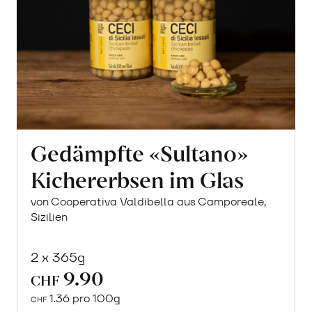
Gedämpfte «Sultano»
Kichererbsen im Glas
von Cooperativa Valdibella aus Camporeale,
Sizilien
2 x 365g
9.90
In
CHF
den
1.36 pro 100g
CHF