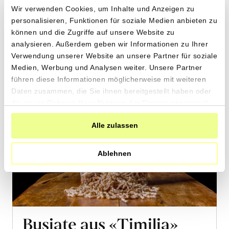
2 x 500g
Wir verwenden Cookies, um Inhalte und Anzeigen zu
7.90
CHF
Mehr
personalisieren, Funktionen für soziale Medien anbieten zu
0.79 pro 100g
können und die Zugriffe auf unsere Website zu
über
CHF
analysieren. Außerdem geben wir Informationen zu Ihrer
Pasta
Verwendung unserer Website an unsere Partner für soziale
e
Medien, Werbung und Analysen weiter. Unsere Partner
Ceci
führen diese Informationen möglicherweise mit weiteren
–
Daten zusammen, die Sie ihnen bereitgestellt haben oder
die sie im Rahmen Ihrer Nutzung der Dienste gesammelt
Pasta
haben.
mit
Alle zulassen
Kichererbsen
erfahren
Ablehnen
Busiate aus «Timilia»