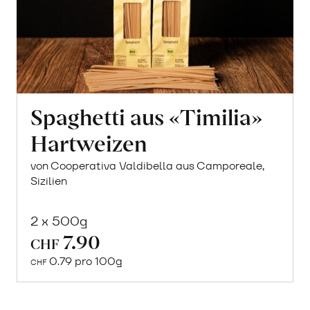
Spaghetti aus «Timilia»
Hartweizen
von Cooperativa Valdibella aus Camporeale,
Sizilien
2 x 500g
7.90
In
CHF
den
0.79 pro 100g
CHF
Warenkorb