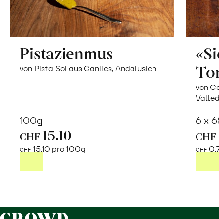
Pistazienmus
«S
To
von Pista Sol aus Caniles, Andalusien
von Co
Valled
100g
6 x 
15.10
In
CHF
CHF
den
15.10 pro 100g
0.
CHF
CHF
Warenkorb