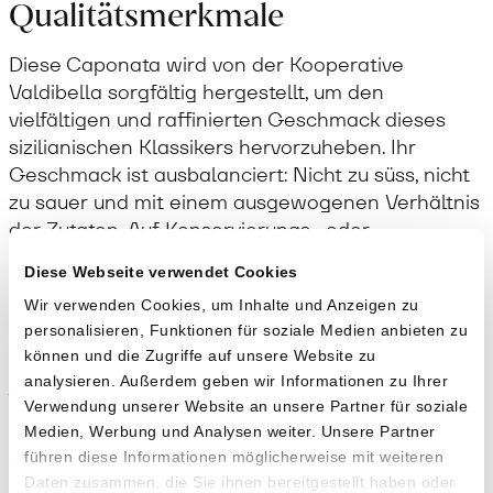
Qualitätsmerkmale
Diese Caponata wird von der Kooperative
Valdibella sorgfältig hergestellt, um den
vielfältigen und raffinierten Geschmack dieses
sizilianischen Klassikers hervorzuheben. Ihr
Geschmack ist ausbalanciert: Nicht zu süss, nicht
zu sauer und mit einem ausgewogenen Verhältnis
der Zutaten. Auf Konservierungs- oder
Zusatzstoffe wird komplett verzichtet: Der
Diese Webseite verwendet Cookies
intensive Geschmack der biologischen Zutaten
Wir verwenden Cookies, um Inhalte und Anzeigen zu
kommt so am besten zur Geltung.
personalisieren, Funktionen für soziale Medien anbieten zu
können und die Zugriffe auf unsere Website zu
Anwendung
analysieren. Außerdem geben wir Informationen zu Ihrer
Verwendung unserer Website an unsere Partner für soziale
Klassischerweise wird Caponata lauwarm und
Medien, Werbung und Analysen weiter. Unsere Partner
ohne Zusatz gegessen. Sie kann aber auch mit
führen diese Informationen möglicherweise mit weiteren
Daten zusammen, die Sie ihnen bereitgestellt haben oder
Brot oder Gebäck genossen werden und darf an