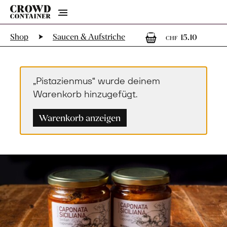
Menu
1
1 Arti
Shop
Saucen & Aufstriche
15.10
CHF
„Pistazienmus“ wurde deinem
Warenkorb hinzugefügt.
Warenkorb anzeigen