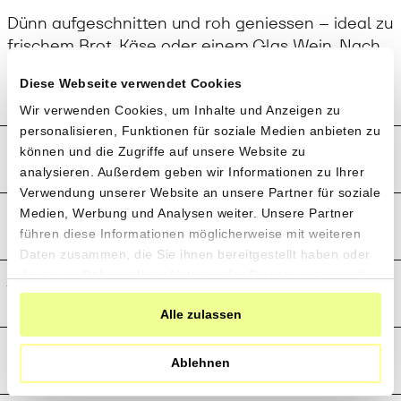
Dünn aufgeschnitten und roh geniessen – ideal zu
frischem Brot, Käse oder einem Glas Wein. Nach
dem Anschneiden kühl aufbewahren.
Diese Webseite verwendet Cookies
Wir verwenden Cookies, um Inhalte und Anzeigen zu
personalisieren, Funktionen für soziale Medien anbieten zu
Produktion und Anbau
können und die Zugriffe auf unsere Website zu
analysieren. Außerdem geben wir Informationen zu Ihrer
Verwendung unserer Website an unsere Partner für soziale
Medien, Werbung und Analysen weiter. Unsere Partner
Preistransparenz
führen diese Informationen möglicherweise mit weiteren
Daten zusammen, die Sie ihnen bereitgestellt haben oder
die sie im Rahmen Ihrer Nutzung der Dienste gesammelt
Weitere Informationen
haben.
Alle zulassen
Rezensionen
Ablehnen