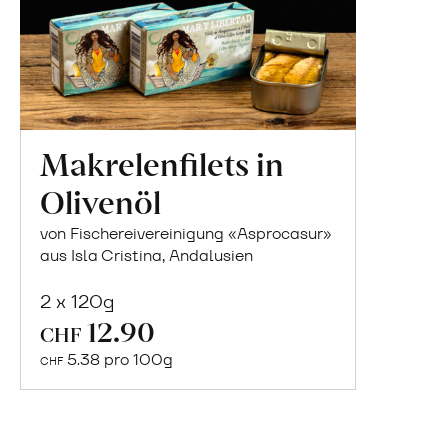
Makrelenfilets in
Olivenöl
von Fischereivereinigung «Asprocasur»
aus Isla Cristina, Andalusien
2 x 120g
In
12.90
CHF
den
5.38 pro 100g
CHF
Warenkorb