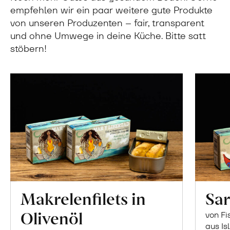
empfehlen wir ein paar weitere gute Produkte
von unseren Produzenten – fair, transparent
und ohne Umwege in deine Küche. Bitte satt
stöbern!
Makrelenfilets in
Sar
Olivenöl
von Fi
aus Is