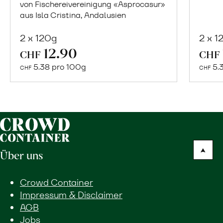
von Fischereivereinigung «Asprocasur»
aus Isla Cristina, Andalusien
2 x 120g
2 x 1
In
12.90
CHF
CHF
den
5.38 pro 100g
5.
CHF
CHF
Warenkorb
Über uns
Crowd Container
Impressum & Disclaimer
AGB
Jobs