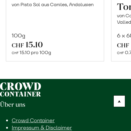
To
von Pista Sol aus Caniles, Andalusien
von Co
Valled
100g
6 x 
In
15.10
CHF
CHF
den
15.10 pro 100g
0.
CHF
CHF
Warenkorb
Über uns
Crowd Container
Impressum & Disclaimer