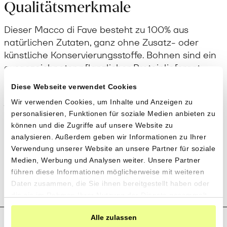
Qualitätsmerkmale
Dieser Macco di Fave besteht zu 100% aus
natürlichen Zutaten, ganz ohne Zusatz- oder
künstliche Konservierungsstoffe. Bohnen sind ein
ausgezeichneter pflanzlicher Proteinlieferant.
Diese Webseite verwendet Cookies
Anwendung
Wir verwenden Cookies, um Inhalte und Anzeigen zu
personalisieren, Funktionen für soziale Medien anbieten zu
Mit etwas Wasser lässt sich der Macco di Fave im
können und die Zugriffe auf unsere Website zu
Handumdrehen zu einer reichhaltigen, herzhaften
analysieren. Außerdem geben wir Informationen zu Ihrer
Suppe wärmen – auf diese Weise wird er
Verwendung unserer Website an unsere Partner für soziale
klassischerweise auf Sizilien genossen. Er kann
Medien, Werbung und Analysen weiter. Unsere Partner
führen diese Informationen möglicherweise mit weiteren
aber auch als Pastasauce verwendet werden.
Daten zusammen, die Sie ihnen bereitgestellt haben oder
die sie im Rahmen Ihrer Nutzung der Dienste gesammelt
haben.
Alle zulassen
Produktion und Anbau