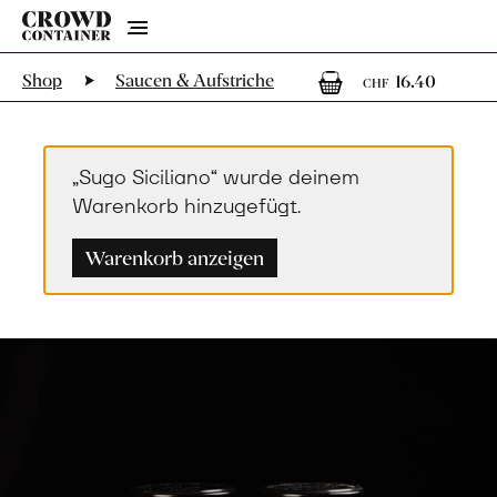
Menu
1
1 Art
Shop
Saucen & Aufstriche
16.40
CHF
„Sugo Siciliano“ wurde deinem
Warenkorb hinzugefügt.
Warenkorb anzeigen