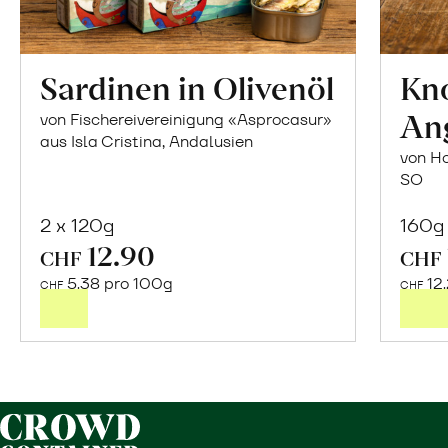
Sardinen in Olivenöl
Kn
An
von Fischereivereinigung «Asprocasur»
aus Isla Cristina, Andalusien
von Ho
SO
2 x 120g
160g
12.90
In
CHF
CHF
den
5.38 pro 100g
12
CHF
CHF
Warenkorb