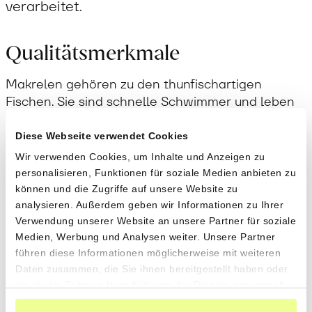
verarbeitet.
Qualitätsmerkmale
Makrelen gehören zu den thunfischartigen
Fischen. Sie sind schnelle Schwimmer und leben
in grossen Schwärmen. Im Winter halten sie sich
nahe am Meeresboden auf und fressen kaum. Im
Diese Webseite verwendet Cookies
Frühling wandern sie in wärmere, obere
Wir verwenden Cookies, um Inhalte und Anzeigen zu
Wasserschichten, wo sie sich fortpflanzen. Die
personalisieren, Funktionen für soziale Medien anbieten zu
Makrele ist kleiner als viele andere Speisefische
können und die Zugriffe auf unsere Website zu
und reichert deshalb weniger Schwermetalle an.
analysieren. Außerdem geben wir Informationen zu Ihrer
Aufgrund ihres tieferen trophischen Niveaus gilt
Verwendung unserer Website an unsere Partner für soziale
Medien, Werbung und Analysen weiter. Unsere Partner
sie grundsätzlich als widerstandsfähiger
führen diese Informationen möglicherweise mit weiteren
gegenüber Fischereidruck als grosse Raubfische
Daten zusammen, die Sie ihnen bereitgestellt haben oder
wie Thunfisch.
die sie im Rahmen Ihrer Nutzung der Dienste gesammelt
haben.