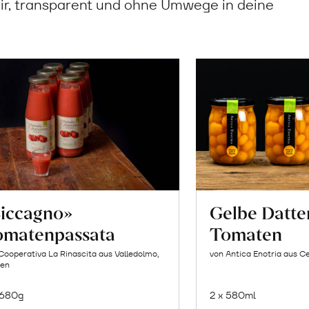
ir, transparent und ohne Umwege in deine
Siccagno»
Gelbe Datte
omatenpassata
Tomaten
Cooperativa La Rinascita aus Valledolmo,
von Antica Enotria aus Ce
ien
 680g
2 x 580ml