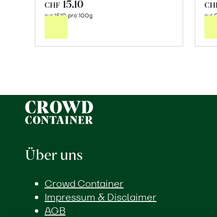
15.10
In
CHF
CH
15.10 pro 100g
0
den
CHF
CHF
Warenkorb
Über uns
Crowd Container
Impressum & Disclaimer
AGB