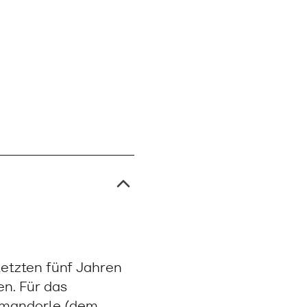
letzten fünf Jahren
en. Für das
imandorle (dem