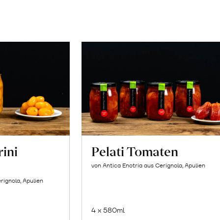
rini
Pelati Tomaten
von Antica Enotria aus Cerignola, Apulien
rignola, Apulien
4 x 580ml