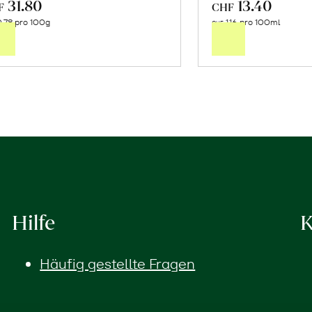
31.80
13.40
In
In
F
CHF
.78 pro 100g
1.16 pro 100ml
den
de
CHF
Warenkorb
Wa
Hilfe
K
Häufig gestellte Fragen