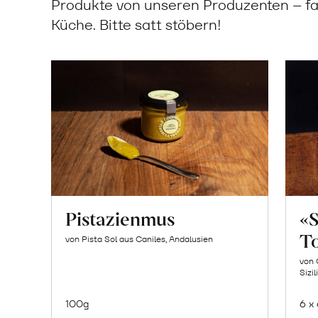
Produkte von unseren Produzenten – fa
Küche. Bitte satt stöbern!
Pistazienmus
«
T
von Pista Sol aus Caniles, Andalusien
von 
Sizil
100g
6 x