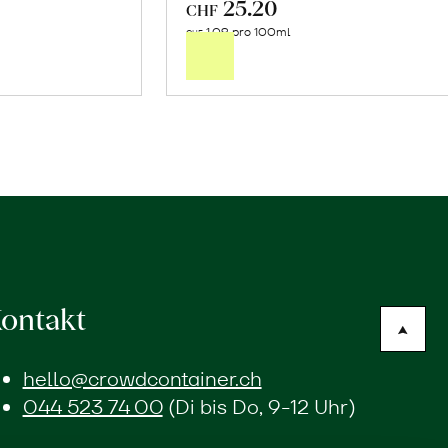
25.20
In
CHF
1.09 pro 100ml
n
den
CHF
renkorb
Warenkorb
ontakt
hello@crowdcontainer.ch
044 523 74 00
(Di bis Do, 9-12 Uhr)