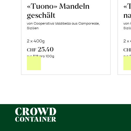
«Tuono» Mandeln
«
geschält
n
von Cooperativa Valdibella aus Camporeale,
von 
Sizilien
Sizil
2 x 400g
2 x
25.40
In
CHF
CH
3.18 pro 100g
2
den
CHF
CHF
Warenkorb