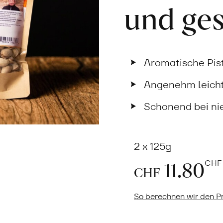
und ge
Aromatische Pis
Angenehm leicht
Schonend bei ni
2 x 125g
11.80
CH
CHF
So berechnen wir den Pr