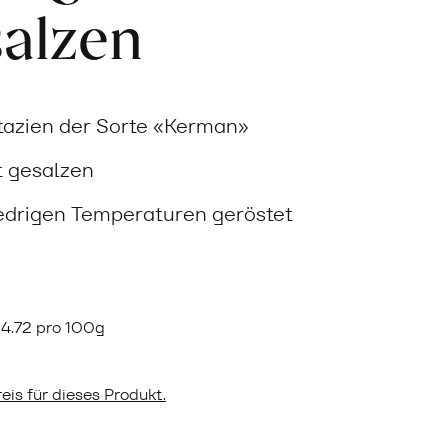
salzen
tazien der Sorte «Kerman»
 gesalzen
edrigen Temperaturen geröstet
F
4.72 pro 100g
eis für dieses Produkt.