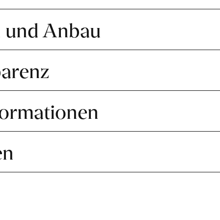
n und Anbau
parenz
formationen
en