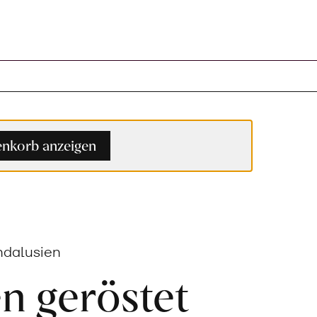
enkorb
nkorb anzeigen
Andalusien
en geröstet