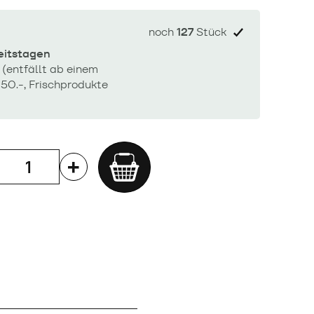
noch
127
Stück
beitstagen
 (entfällt ab einem
50.-, Frischprodukte
Add
to
cart