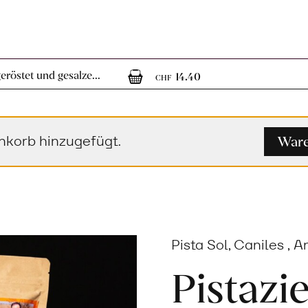
1
1 Artikel im War
geröstet und gesalze...
14.40
CHF
Ware
korb hinzugefügt.
Pista Sol, Caniles , 
Pistazi