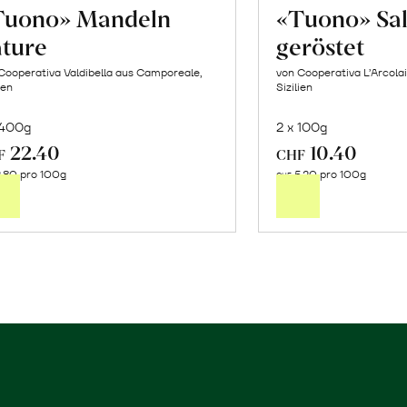
Tuono» Mandeln
«Tuono» Sa
ature
geröstet
Cooperativa Valdibella aus Camporeale,
von Cooperativa L’Arcolai
ien
Sizilien
 400g
2 x 100g
22.40
10.40
In
In
F
CHF
.80 pro 100g
5.20 pro 100g
den
de
CHF
Warenkorb
Wa