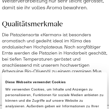
Weiterverarbeitung nur sehr leicht geröstet,
damit sie ihr volles Aroma bewahren.
Qualitätsmerkmale
Die Pistaziensorte «Kerman» ist besonders
aromatisch und gedeiht ideal im Klima des
andalusischen Hochplateaus. Nach sorgfältiger
Ernte werden die Pistazien in Handarbeit geschält,
bei tiefen Temperaturen geröstet und
anschliessend mit unserem hochwertigen
Arbequine Bio-Olivenöl zu einem cremigen Mus
verarbeitet. Die schonende Herstellung garantiert
Diese Webseite verwendet Cookies
intensiven Geschmack und höchste
Nährstoffqualität – ohne Zusätze, ganz natürlich.
Wir verwenden Cookies, um Inhalte und Anzeigen zu
personalisieren, Funktionen für soziale Medien anbieten zu
können und die Zugriffe auf unsere Website zu
analysieren. Außerdem geben wir Informationen zu Ihrer