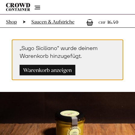
Menu
1
1 Art
Shop
Saucen & Aufstriche
16.40
CHF
„Sugo Siciliano“ wurde deinem
Warenkorb hinzugefügt.
Warenkorb anzeigen