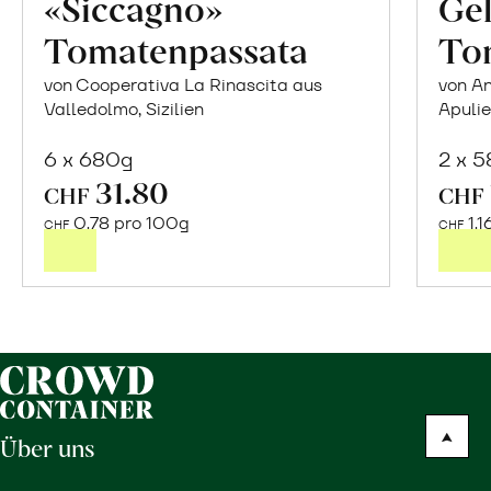
«Siccagno»
Gel
Tomatenpassata
To
von Cooperativa La Rinascita aus
von An
Valledolmo, Sizilien
Apuli
6 x 680g
2 x 
31.80
In
CHF
CHF
den
0.78 pro 100g
1.1
CHF
CHF
Warenkorb
Über uns