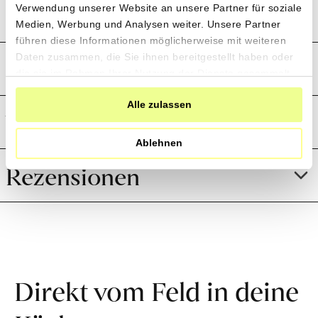
Produktion und Anbau
Verwendung unserer Website an unsere Partner für soziale
Medien, Werbung und Analysen weiter. Unsere Partner
führen diese Informationen möglicherweise mit weiteren
Daten zusammen, die Sie ihnen bereitgestellt haben oder
Preistransparenz
die sie im Rahmen Ihrer Nutzung der Dienste gesammelt
haben.
Alle zulassen
Weitere Informationen
Ablehnen
Rezensionen
Direkt vom Feld in deine