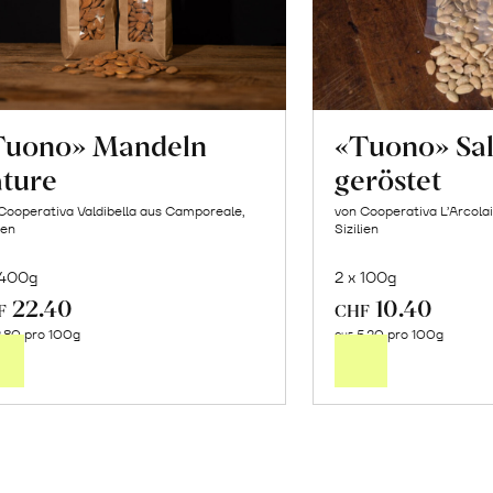
Tuono» Mandeln
«Tuono» Sa
ature
geröstet
Cooperativa Valdibella aus Camporeale,
von Cooperativa L’Arcolai
ien
Sizilien
 400g
2 x 100g
22.40
10.40
In
In
F
CHF
.80 pro 100g
5.20 pro 100g
den
de
CHF
Warenkorb
Wa