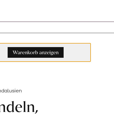
renkorb
Warenkorb anzeigen
Andalusien
ndeln,