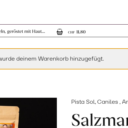
1
1 Artikel im Wa
n, geröstet mit Haut...
11.80
CHF
“ wurde deinem Warenkorb hinzugefügt.
Pista Sol, Caniles , 
Salzma