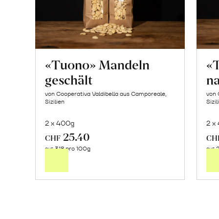
«Tuono» Mandeln
«
geschält
n
von Cooperativa Valdibella aus Camporeale,
von 
Sizilien
Sizil
2 x 400g
2 x
25.40
In
CHF
CH
3.18 pro 100g
2
den
CHF
CHF
Warenkorb