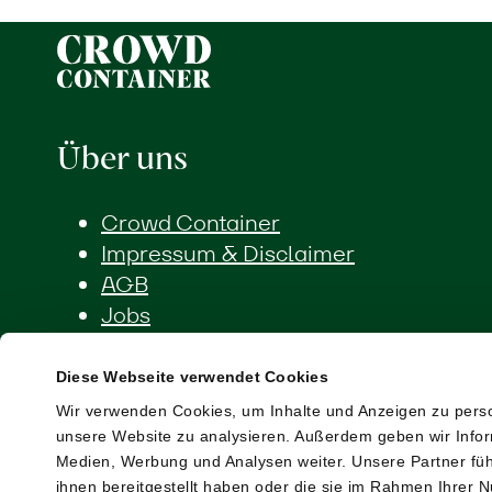
Über uns
Crowd Container
Impressum & Disclaimer
AGB
Jobs
Diese Webseite verwendet Cookies
Wir verwenden Cookies, um Inhalte und Anzeigen zu person
Shop
unsere Website zu analysieren. Außerdem geben wir Infor
Medien, Werbung und Analysen weiter. Unsere Partner füh
Wir akzeptieren die folgenden
ihnen bereitgestellt haben oder die sie im Rahmen Ihrer