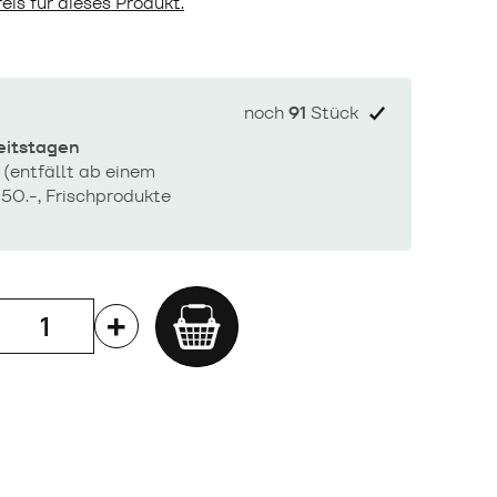
eis für dieses Produkt.
noch
91
Stück
beitstagen
 (entfällt ab einem
50.-, Frischprodukte
Add
to
cart