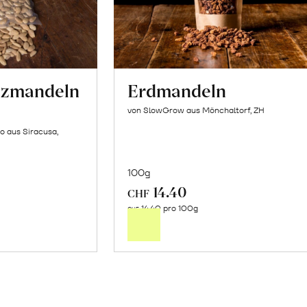
lzmandeln
Erdmandeln
von SlowGrow aus Mönchaltorf, ZH
o aus Siracusa,
100g
14.40
In
CHF
14.40 pro 100g
n
den
CHF
renkorb
Warenkorb