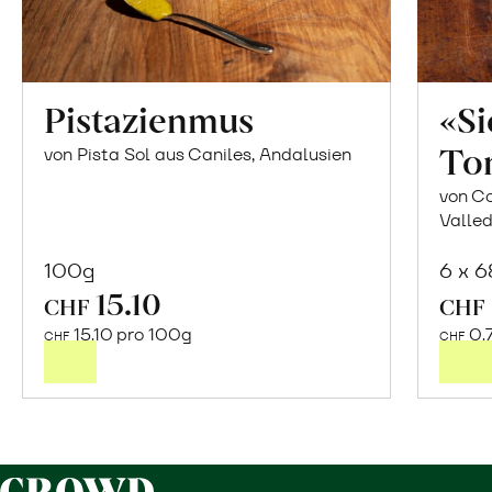
Pistazienmus
«S
To
von Pista Sol aus Caniles, Andalusien
von Co
Valled
100g
6 x 
15.10
In
CHF
CHF
den
15.10 pro 100g
0.
CHF
CHF
Warenkorb