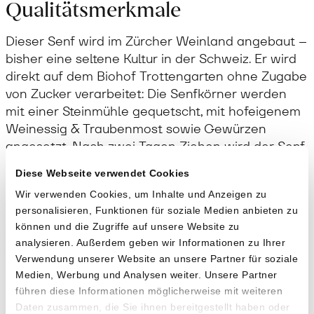
Qualitätsmerkmale
Dieser Senf wird im Zürcher Weinland angebaut –
bisher eine seltene Kultur in der Schweiz. Er wird
direkt auf dem Biohof Trottengarten ohne Zugabe
von Zucker verarbeitet: Die Senfkörner werden
mit einer Steinmühle gequetscht, mit hofeigenem
Weinessig & Traubenmost sowie Gewürzen
angesetzt. Nach zwei Tagen Ziehen wird der Senf
eingemaischt und abgefüllt. Zwei Wochen später
Diese Webseite verwendet Cookies
ist der Senf genussbereit. Er verleiht deinen
Wir verwenden Cookies, um Inhalte und Anzeigen zu
Gerichten eine angenehme Würze und rundet
personalisieren, Funktionen für soziale Medien anbieten zu
den Geschmack ab. Dunkel und kühl gelagert hält
können und die Zugriffe auf unsere Website zu
er mindestens ein Jahr, die Schärfe nimmt mit der
analysieren. Außerdem geben wir Informationen zu Ihrer
Zeit ab.
Verwendung unserer Website an unsere Partner für soziale
Medien, Werbung und Analysen weiter. Unsere Partner
Lagerung
führen diese Informationen möglicherweise mit weiteren
Daten zusammen, die Sie ihnen bereitgestellt haben oder