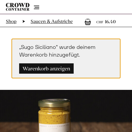
Menu
1
1 Art
Shop
Saucen & Aufstriche
16.40
CHF
„Sugo Siciliano“ wurde deinem
Warenkorb hinzugefügt.
Warenkorb anzeigen