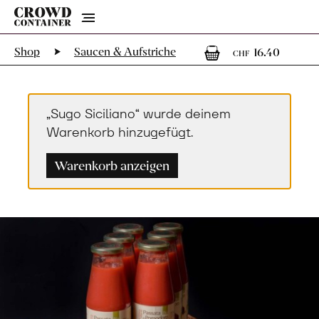
Menu
1
1 Art
Shop
Saucen & Aufstriche
16.40
CHF
„Sugo Siciliano“ wurde deinem
Warenkorb hinzugefügt.
Warenkorb anzeigen