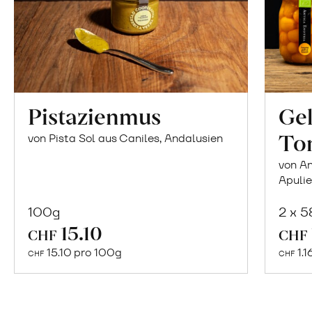
Pistazienmus
Gel
To
von Pista Sol aus Caniles, Andalusien
von An
Apuli
100g
2 x 
In
15.10
CHF
CHF
den
15.10 pro 100g
1.1
CHF
CHF
Warenkorb