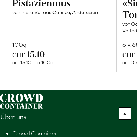
Pistazienmus
«S
To
von Pista Sol aus Caniles, Andalusien
von Co
Valled
100g
6 x 
In
15.10
CHF
CHF
den
15.10 pro 100g
0.
CHF
CHF
Warenkorb
Über uns
Crowd Container