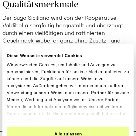
Qualitätsmerkmale
Der Sugo Siciliano wird von der Kooperative
Valdibella sorgfältig hergestellt und überzeugt
durch einen vielfältigen und raffinierten
Geschmack, wobei er ganz ohne Zusatz- und
künstliche Konservierungsstoffe auskommt.
Diese Webseite verwendet Cookies
Anwendung
Wir verwenden Cookies, um Inhalte und Anzeigen zu
personalisieren, Funktionen für soziale Medien anbieten zu
können und die Zugriffe auf unsere Website zu
Der Sugo Siciliano ist genussfertig und kann nach
analysieren. Außerdem geben wir Informationen zu Ihrer
Belieben kurz aufgewärmt werden. Er passt
Verwendung unserer Website an unsere Partner für soziale
hervorragend zu Pasta aus «Timilia» Hartweizen
Medien, Werbung und Analysen weiter. Unsere Partner
oder anderen leckeren Pastasorten und kann
führen diese Informationen möglicherweise mit weiteren
auch für Apéro-Gebäck verwendet werden.
Daten zusammen, die Sie ihnen bereitgestellt haben oder
die sie im Rahmen Ihrer Nutzung der Dienste gesammelt
haben.
Alle zulassen