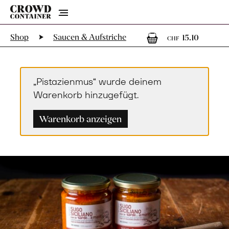
Menu
1
1 Arti
Shop
Saucen & Aufstriche
15.10
CHF
„Pistazienmus“ wurde deinem
Warenkorb hinzugefügt.
Warenkorb anzeigen