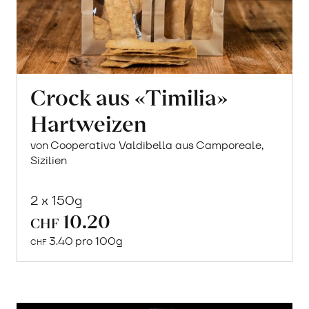
Crock aus «Timilia»
Hartweizen
von Cooperativa Valdibella aus Camporeale,
Sizilien
2 x 150g
10.20
CHF
Mehr
3.40 pro 100g
über
CHF
Sizilianisches
Timilia
Sauerteig-