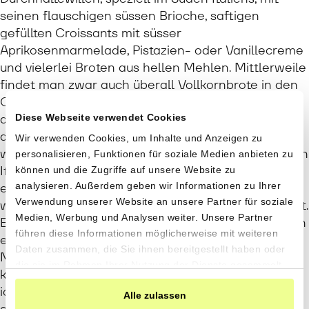
seinen flauschigen süssen Brioche, saftigen
gefüllten Croissants mit süsser
Aprikosenmarmelade, Pistazien- oder Vanillecreme
und vielerlei Broten aus hellen Mehlen. Mittlerweile
findet man zwar auch überall Vollkornbrote in den
Gestellen. Aber Vollkorn in Süditalien ist nicht
dasselbe wie in der Schweiz. Das meist kompakte
Diese Webseite verwendet Cookies
dunkle Brot darf sich bei uns nur Vollkorn nennen,
Wir verwenden Cookies, um Inhalte und Anzeigen zu
wenn es zu mindestens 90% aus Vollkorn besteht. In
personalisieren, Funktionen für soziale Medien anbieten zu
Italien hingegen versteht man unter Vollkorn meist
können und die Zugriffe auf unsere Website zu
ein luftiges, hellbraunes Brot mit wenig Körnchen,
analysieren. Außerdem geben wir Informationen zu Ihrer
Verwendung unserer Website an unsere Partner für soziale
welches einen geringen Vollkornmehl Anteil enthält.
Medien, Werbung und Analysen weiter. Unsere Partner
Es braucht viel Durchhaltewillen und Energie, um an
führen diese Informationen möglicherweise mit weiteren
einem solchen Ort seinen Traum zu leben. «Meine
Daten zusammen, die Sie ihnen bereitgestellt haben oder
Motivation beruht darauf, dass wir ein Produkt
die sie im Rahmen Ihrer Nutzung der Dienste gesammelt
kreieren, dass unser Inneres mit Glück erfüllt. Weil
haben.
ich weiss, wer hier aus dem Laden geht, hat ein
Alle zulassen
genuines Produkt gekauft, dass ihm gut tut. Dieses