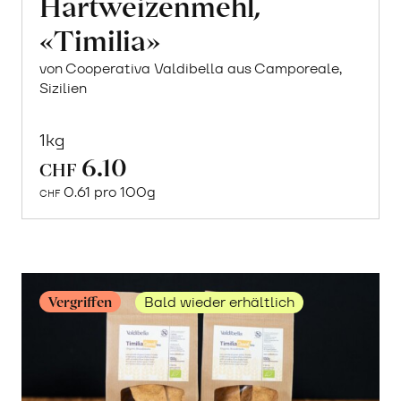
Hartweizenmehl,
«Timilia»
von Cooperativa Valdibella aus Camporeale,
Sizilien
1kg
6.10
CHF
Mehr
0.61 pro 100g
über
CHF
Sizilianisches
Timilia
Sauerteig-
Brot
Vergriffen
Bald wieder erhältlich
erfahren