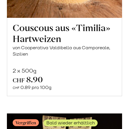
Couscous aus «Timilia»
Hartweizen
von Cooperativa Valdibella aus Camporeale,
Sizilien
2 x 500g
8.90
In
CHF
den
0.89 pro 100g
CHF
Warenkorb
Vergriffen
Bald wieder erhältlich