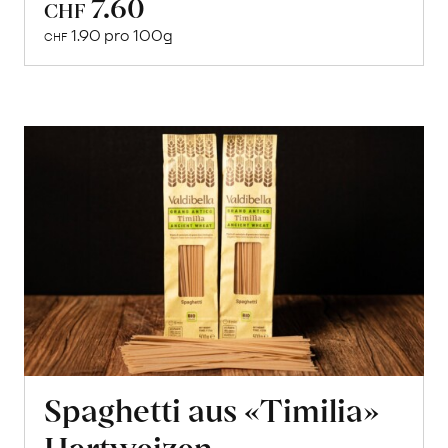
7.60
In
CHF
den
1.90 pro 100g
CHF
Warenkorb
Spaghetti aus «Timilia»
Hartweizen