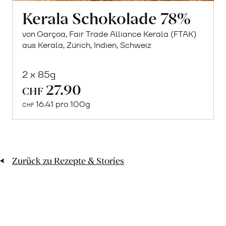
Kerala Schokolade 78%
von Garçoa, Fair Trade Alliance Kerala (FTAK)
aus Kerala, Zürich, Indien, Schweiz
2 x 85g
27.90
CHF
Mehr
16.41 pro 100g
über
CHF
Veganes
Mousse
au
Zurück zu Rezepte & Stories
Chocolat
mit
Aqua
Faba
erfahren