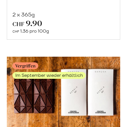
2 x 365g
9.90
In
CHF
den
1.36 pro 100g
CHF
Warenkorb
Vergriffen
Im September wieder erhältlich