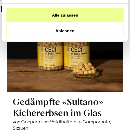
die sie im Rahmen Ihrer Nutzung der Dienste gesammelt
Produkte in diesem Rezept
haben.
Alle zulassen
Ablehnen
Gedämpfte «Sultano»
Kichererbsen im Glas
von Cooperativa Valdibella aus Camporeale,
Sizilien