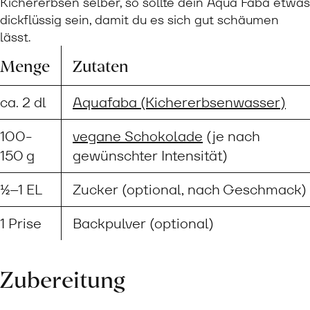
Kichererbsen selber, so sollte dein Aqua Faba etwas
dickflüssig sein, damit du es sich gut schäumen
lässt.
Menge
Zutaten
ca. 2 dl
Aquafaba (Kichererbsenwasser)
100-
vegane Schokolade
(je nach
150 g
gewünschter Intensität)
½–1 EL
Zucker (optional, nach Geschmack)
1 Prise
Backpulver (optional)
Zubereitung