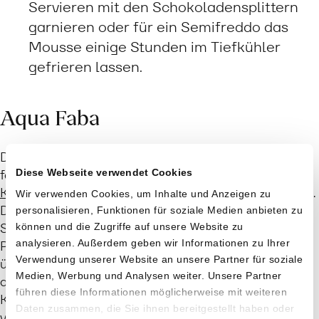
Servieren mit den Schokoladensplittern
garnieren oder für ein Semifreddo das
Mousse einige Stunden im Tiefkühler
gefrieren lassen.
Aqua Faba
Das oder die Aquafaba (von lat. aqua „Wasser“ und
Diese Webseite verwendet Cookies
faba „Bohne“) ist das dickflüssige Kochwasser von
Kichererbsen
, Bohnen und anderen
Hülsenfrüchten
.
Wir verwenden Cookies, um Inhalte und Anzeigen zu
Durch die hohe Temperatur beim Kochen wird die
personalisieren, Funktionen für soziale Medien anbieten zu
Stärke der Hülsenfrüchte geliert, während lösliche
können und die Zugriffe auf unsere Website zu
analysieren. Außerdem geben wir Informationen zu Ihrer
Proteine und andere Stoffe in das Kochwasser
Verwendung unserer Website an unsere Partner für soziale
übergehen. Aquafaba lässt sich ähnlich wie Eiklar
Medien, Werbung und Analysen weiter. Unsere Partner
aufschlagen zu einer schaumigen, luftigen
führen diese Informationen möglicherweise mit weiteren
Konsistenz ähnlich wie Eischnee, weshalb es in der
Daten zusammen, die Sie ihnen bereitgestellt haben oder
veganen Küche als Ersatz dafür verwendet wird.