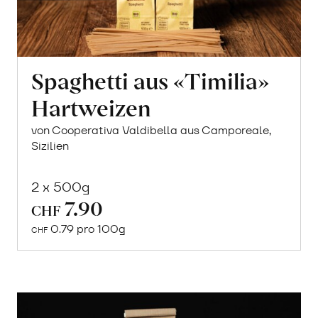
Spaghetti aus «Timilia»
Hartweizen
von Cooperativa Valdibella aus Camporeale,
Sizilien
2 x 500g
7.90
In
CHF
den
0.79 pro 100g
CHF
Warenkorb