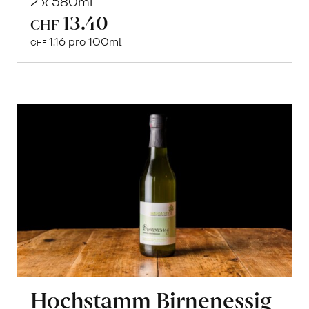
2 x 580ml
13.40
In
CHF
den
1.16 pro 100ml
CHF
Warenkorb
Hochstamm Birnenessig