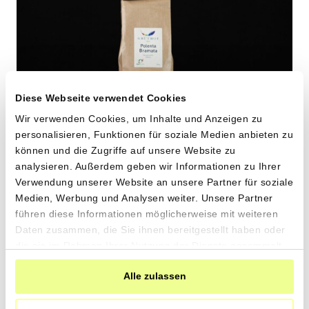
Diese Webseite verwendet Cookies
Wir verwenden Cookies, um Inhalte und Anzeigen zu
personalisieren, Funktionen für soziale Medien anbieten zu
können und die Zugriffe auf unsere Website zu
Farbige Bramata aus
analysieren. Außerdem geben wir Informationen zu Ihrer
Verwendung unserer Website an unsere Partner für soziale
alten Maissorten
Medien, Werbung und Analysen weiter. Unsere Partner
führen diese Informationen möglicherweise mit weiteren
von Grüthof aus Wildensbuch, ZH
Daten zusammen, die Sie ihnen bereitgestellt haben oder
die sie im Rahmen Ihrer Nutzung der Dienste gesammelt
500g
haben.
8.80
In
Alle zulassen
CHF
den
1.76 pro 100g
CHF