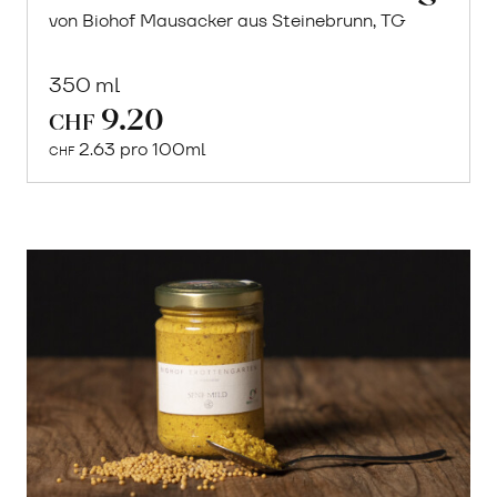
von Biohof Mausacker aus Steinebrunn, TG
350 ml
9.20
In
CHF
den
2.63 pro 100ml
CHF
Warenkorb