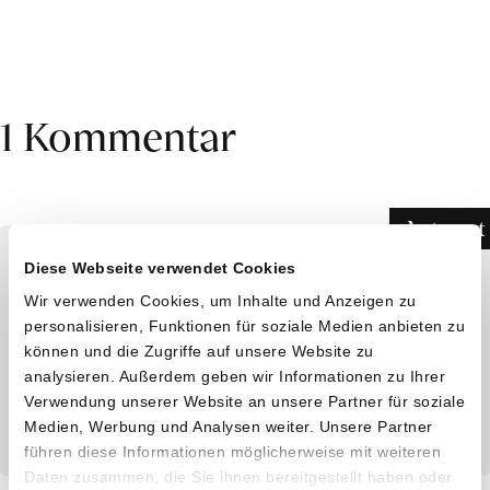
1 Kommentar
Antwort
Diese Webseite verwendet Cookies
Veröffentlicht von
Branko Bürgin
am 4.
Januar 2026 um 16:58
Verpasse keine
Wir verwenden Cookies, um Inhalte und Anzeigen zu
personalisieren, Funktionen für soziale Medien anbieten zu
Sammelbestellung
Sehr interessant, persönlich und
!
können und die Zugriffe auf unsere Website zu
aufschlussreich! Vielen Dank für den tollen
analysieren. Außerdem geben wir Informationen zu Ihrer
Willst du benachrichtigt werden, wenn
Enblick und das Kennenlernen der
Verwendung unserer Website an unsere Partner für soziale
wir eine Sammelbestellung machen
Produzentinnen und Produzenten.
Medien, Werbung und Analysen weiter. Unsere Partner
und mehr erfahren über die
führen diese Informationen möglicherweise mit weiteren
Daten zusammen, die Sie ihnen bereitgestellt haben oder
Produzent*innen und ihre einzigartigen