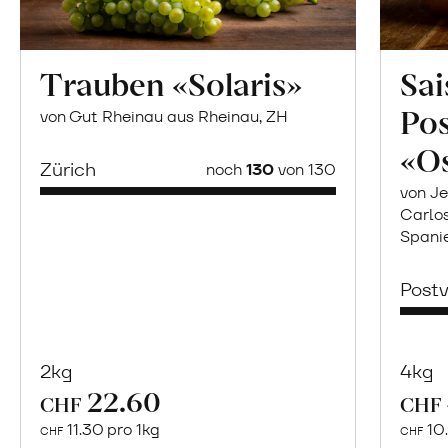
Trauben «Solaris»
Sai
Po
von Gut Rheinau aus Rheinau, ZH
«O
Zürich
noch
130
von 130
von Je
Carlo
Spani
Post
2kg
4kg
22.60
Mehr
CHF
CHF
über
11.30 pro 1kg
10.
CHF
CHF
Naturbelassene