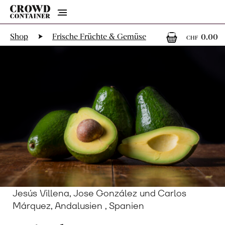
Menu
0
0
Shop
Frische Früchte & Gemüse
0.00
CHF
Jesús Villena, Jose González und Carlos
Márquez, Andalusien , Spanien