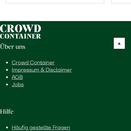
Bio-
Lebensmittel
ohne
Zusatzstoffe
direkt
ab
Über uns
Hof
erfahren
Crowd Container
Impressum & Disclaimer
AGB
Jobs
Hilfe
Häufig gestellte Fragen