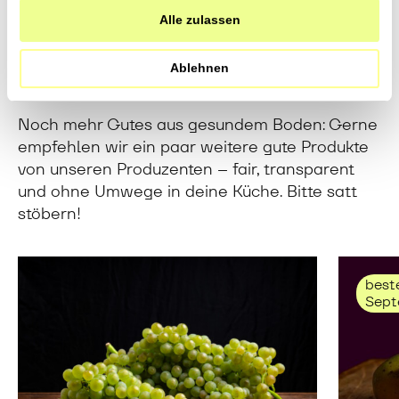
haben.
Alle zulassen
Direkt vom Feld in deine
Ablehnen
Küche
Noch mehr Gutes aus gesundem Boden: Gerne
empfehlen wir ein paar weitere gute Produkte
von unseren Produzenten – fair, transparent
und ohne Umwege in deine Küche. Bitte satt
stöbern!
beste
Sept