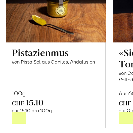
Pistazienmus
«S
To
von Pista Sol aus Caniles, Andalusien
von Co
Valled
100g
6 x 
15.10
In
CHF
CHF
den
15.10 pro 100g
0.
CHF
CHF
Warenkorb