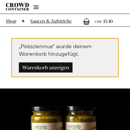
Menu
1
1 Arti
Shop
Saucen & Aufstriche
15.10
CHF
„Pistazienmus“ wurde deinem
Warenkorb hinzugefügt.
Warenkorb anzeigen