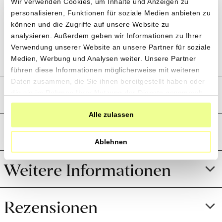
Wir verwenden Cookies, um Inhalte und Anzeigen zu
dampfende Pasta mischen. Wird nicht das ganze
personalisieren, Funktionen für soziale Medien anbieten zu
Glas aufgebraucht, das Pesto mit Olivenöl gut
können und die Zugriffe auf unsere Website zu
bedecken, wieder verschliessen und im
analysieren. Außerdem geben wir Informationen zu Ihrer
Kühlschrank aufbewahren.
Verwendung unserer Website an unsere Partner für soziale
Medien, Werbung und Analysen weiter. Unsere Partner
führen diese Informationen möglicherweise mit weiteren
Daten zusammen, die Sie ihnen bereitgestellt haben oder
Produktion und Anbau
die sie im Rahmen Ihrer Nutzung der Dienste gesammelt
haben.
Alle zulassen
Preistransparenz
Ablehnen
Weitere Informationen
Rezensionen