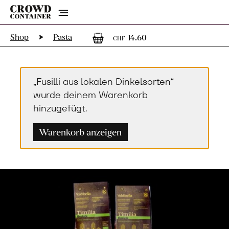
Menu
1
1 Artikel im War
Shop
Pasta
14.60
CHF
„Fusilli aus lokalen Dinkelsorten“
wurde deinem Warenkorb
hinzugefügt.
Warenkorb anzeigen