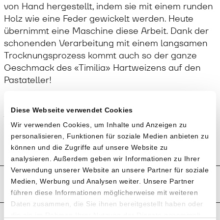
von Hand hergestellt, indem sie mit einem runden
Holz wie eine Feder gewickelt werden. Heute
übernimmt eine Maschine diese Arbeit. Dank der
schonenden Verarbeitung mit einem langsamen
Trocknungsprozess kommt auch so der ganze
Geschmack des «Timilia» Hartweizens auf den
Pastateller!
Anwendung
Diese Webseite verwendet Cookies
Wir verwenden Cookies, um Inhalte und Anzeigen zu
Kochzeit 8 Minuten
personalisieren, Funktionen für soziale Medien anbieten zu
können und die Zugriffe auf unsere Website zu
analysieren. Außerdem geben wir Informationen zu Ihrer
Verwendung unserer Website an unsere Partner für soziale
Produktion und Anbau
Medien, Werbung und Analysen weiter. Unsere Partner
führen diese Informationen möglicherweise mit weiteren
Daten zusammen, die Sie ihnen bereitgestellt haben oder
die sie im Rahmen Ihrer Nutzung der Dienste gesammelt