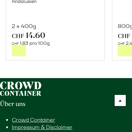
Andalusien
2 x 400g
800
14.60
In
CHF
CHF
den
1.83 pro 100g
2.
CHF
CHF
Warenkorb
Über uns
Crowd Container
Impressum & Disclaimer