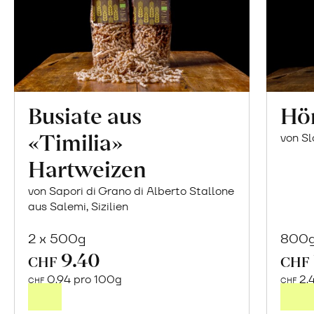
Busiate aus
Hör
«Timilia»
von S
Hartweizen
von Sapori di Grano di Alberto Stallone
aus Salemi, Sizilien
2 x 500g
800
9.40
In
CHF
CHF
den
0.94 pro 100g
2.
CHF
CHF
Warenkorb