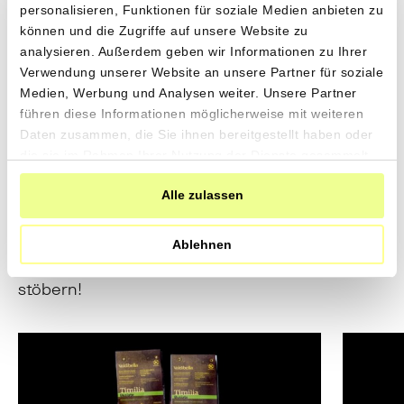
personalisieren, Funktionen für soziale Medien anbieten zu
können und die Zugriffe auf unsere Website zu
analysieren. Außerdem geben wir Informationen zu Ihrer
Verwendung unserer Website an unsere Partner für soziale
Direkt vom Feld in deine
Medien, Werbung und Analysen weiter. Unsere Partner
führen diese Informationen möglicherweise mit weiteren
Küche
Daten zusammen, die Sie ihnen bereitgestellt haben oder
die sie im Rahmen Ihrer Nutzung der Dienste gesammelt
haben.
Alle zulassen
Noch mehr Gutes aus gesundem Boden: Gerne
empfehlen wir ein paar weitere gute Produkte
von unseren Produzenten – fair, transparent
Ablehnen
und ohne Umwege in deine Küche. Bitte satt
stöbern!