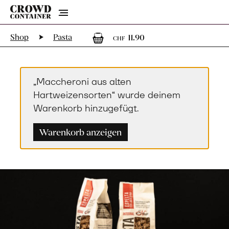
Menu
1
1 Artikel im War
Shop
Pasta
11.90
CHF
„Maccheroni aus alten
Hartweizensorten“ wurde deinem
Warenkorb hinzugefügt.
Warenkorb anzeigen