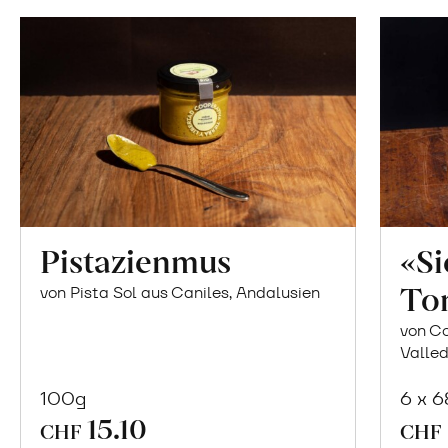
Pistazienmus
«S
To
von Pista Sol aus Caniles, Andalusien
von Co
Valled
100g
6 x 
15.10
In
CHF
CHF