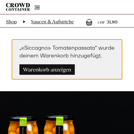
Menu
1
1 Art
Shop
Saucen & Aufstriche
31.80
CHF
„«Siccagno» Tomatenpassata“ wurde
deinem Warenkorb hinzugefügt.
Warenkorb anzeigen