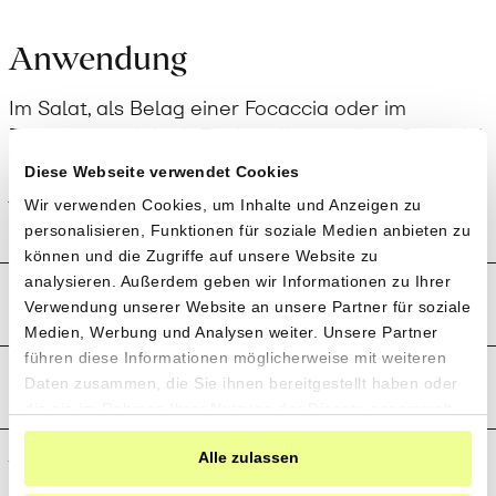
Anwendung
Im Salat, als Belag einer Focaccia oder im
Zusammenspiel mit Fisch – diese gelben Datterini
Tomaten sind vielseitig einsetzbar und verleihen
Diese Webseite verwendet Cookies
jedem Gericht etwas Farbe.
Verpasse keine
Wir verwenden Cookies, um Inhalte und Anzeigen zu
personalisieren, Funktionen für soziale Medien anbieten zu
Sammelbestellung
!
können und die Zugriffe auf unsere Website zu
analysieren. Außerdem geben wir Informationen zu Ihrer
Produktion und Anbau
Willst du benachrichtigt werden, wenn
Verwendung unserer Website an unsere Partner für soziale
wir eine Sammelbestellung machen
Medien, Werbung und Analysen weiter. Unsere Partner
und mehr erfahren über die
führen diese Informationen möglicherweise mit weiteren
Preistransparenz
Daten zusammen, die Sie ihnen bereitgestellt haben oder
Produzent*innen und ihre einzigartigen
die sie im Rahmen Ihrer Nutzung der Dienste gesammelt
Produkte?
haben.
Weitere Informationen
Alle zulassen
Jetzt Newsletter abonnieren