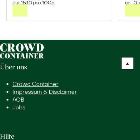
den
15.10 pro 100g
0.
CHF
CHF
Warenkorb
Über uns
Crowd Container
Impressum & Disclaimer
AGB
Jobs
Hilfe