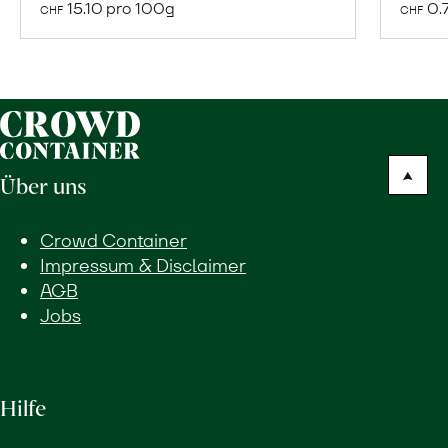
15.10 pro 100g
0.
CHF
CHF
Warenkorb
Über uns
Crowd Container
Impressum & Disclaimer
AGB
Jobs
Hilfe