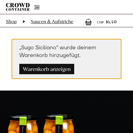
Menu
1
1 Art
Shop
Saucen & Aufstriche
16.40
CHF
„Sugo Siciliano“ wurde deinem
Warenkorb hinzugefügt.
Warenkorb anzeigen