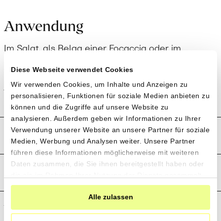
Anwendung
Im Salat, als Belag einer Focaccia oder im
Zusammenspiel mit Fisch – diese gelben Datterini
Diese Webseite verwendet Cookies
Tomaten sind vielseitig einsetzbar und verleihen
jedem Gericht etwas Farbe.
Wir verwenden Cookies, um Inhalte und Anzeigen zu
personalisieren, Funktionen für soziale Medien anbieten zu
können und die Zugriffe auf unsere Website zu
analysieren. Außerdem geben wir Informationen zu Ihrer
Produktion und Anbau
Verwendung unserer Website an unsere Partner für soziale
Medien, Werbung und Analysen weiter. Unsere Partner
führen diese Informationen möglicherweise mit weiteren
Daten zusammen, die Sie ihnen bereitgestellt haben oder
Preistransparenz
die sie im Rahmen Ihrer Nutzung der Dienste gesammelt
haben.
Alle zulassen
Weitere Informationen