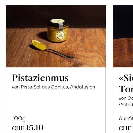
Pistazienmus
«S
To
von Pista Sol aus Caniles, Andalusien
von Co
Valled
100g
6 x 
In
15.10
CHF
CHF
den