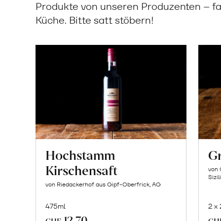
Produkte von unseren Produzenten – fa
Küche. Bitte satt stöbern!
Hochstamm
Gr
Kirschensaft
von 
Sizil
von Riedackerhof aus Gipf-Oberfrick, AG
475ml
2 x
12.70
In
CHF
CH