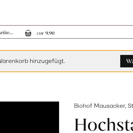
1
1 Artikel im Warenkorb
üte...
9.90
CHF
Wa
Warenkorb hinzugefügt.
Biohof Mausacker, S
Hochs