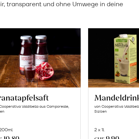
ir, transparent und ohne Umwege in deine
anatapfelsaft
Mandeldrin
Cooperativa Valdibella aus Camporeale,
von Cooperativa Valdibel
ien
Sizilien
 200ml
2 x 1l
10.80
9.90
In
In
F
CHF