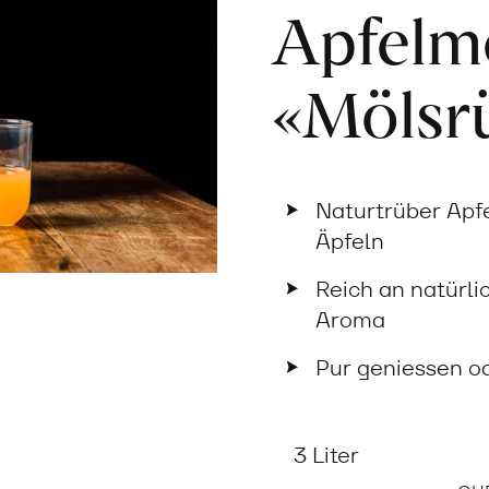
Apfelm
«Mölsr
Naturtrüber Apf
Äpfeln
Reich an natürl
Aroma
Pur geniessen o
3 Liter