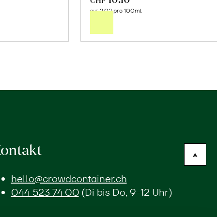
2.02 pro 100ml
n
den
CHF
renkorb
Warenkorb
ontakt
hello@crowdcontainer.ch
044 523 74 00
(Di bis Do, 9-12 Uhr)