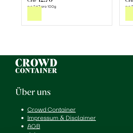
2.67 pro 100g
2
den
CHF
CHF
Warenkorb
Über uns
Crowd Container
Impressum & Disclaimer
AGB