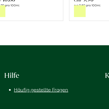
.70 pro 100ml
0.50 pro 100ml
den
de
CHF
Warenkorb
Wa
Hilfe
K
Häufig gestellte Fragen