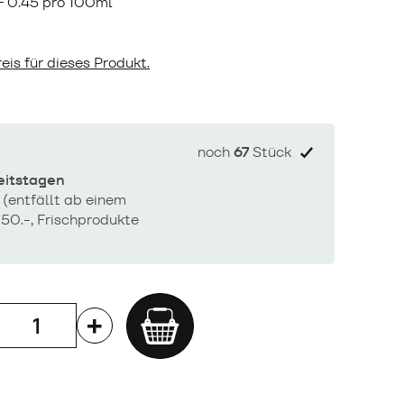
F
0.45 pro 100ml
eis für dieses Produkt.
noch
67
Stück
beitstagen
 (entfällt ab einem
50.-, Frischprodukte
Add
to
cart