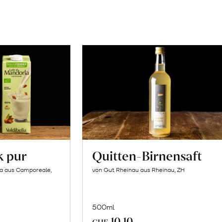
k pur
Quitten-Birnensaft
la aus Camporeale,
von Gut Rheinau aus Rheinau, ZH
500ml
10.10
In
CHF