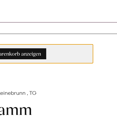
renkorb anzeigen
teinebrunn , TG
tamm