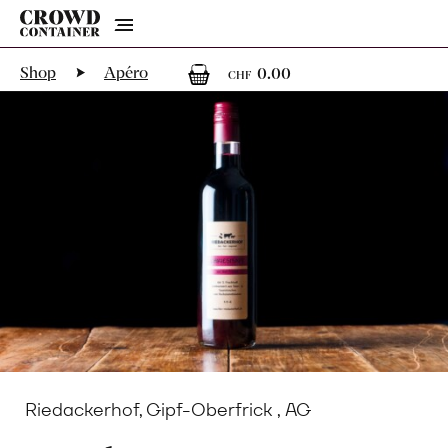
Menu
0
0 Artikel im Wa
Shop
Apéro
0.00
CHF
Riedackerhof, Gipf-Oberfrick , AG