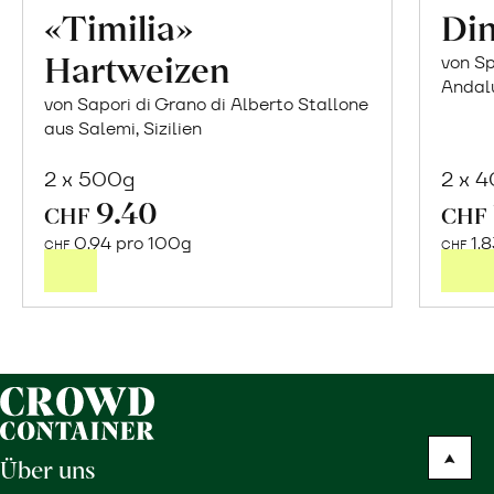
«Timilia»
Din
Hartweizen
von S
Andal
von Sapori di Grano di Alberto Stallone
aus Salemi, Sizilien
2 x 500g
2 x 
9.40
In
CHF
CHF
den
0.94 pro 100g
1.8
CHF
CHF
Warenkorb
Über uns