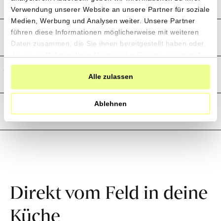
Produktion und Anbau
Verwendung unserer Website an unsere Partner für soziale
Medien, Werbung und Analysen weiter. Unsere Partner
Preistransparenz
führen diese Informationen möglicherweise mit weiteren
Daten zusammen, die Sie ihnen bereitgestellt haben oder
die sie im Rahmen Ihrer Nutzung der Dienste gesammelt
haben.
Weitere Informationen
Alle zulassen
Ablehnen
Rezensionen
Direkt vom Feld in deine
Küche