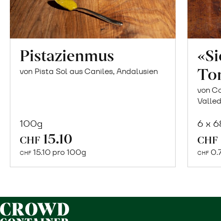
Pistazienmus
«S
To
von Pista Sol aus Caniles, Andalusien
von Co
Valled
100g
6 x 
In
15.10
CHF
CHF
den
15.10 pro 100g
0.
CHF
CHF
Warenkorb