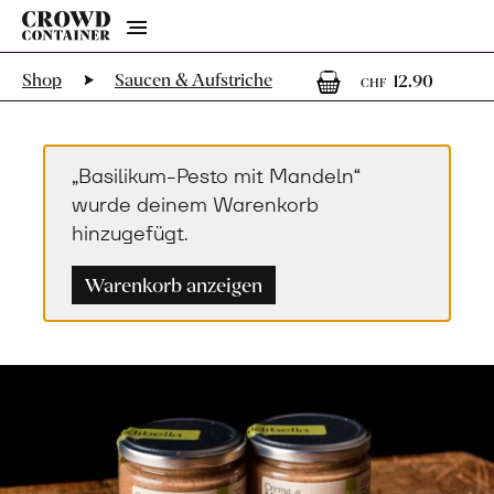
Menu
1
1 Art
Shop
Saucen & Aufstriche
12.90
CHF
„Basilikum-Pesto mit Mandeln“
wurde deinem Warenkorb
hinzugefügt.
Warenkorb anzeigen