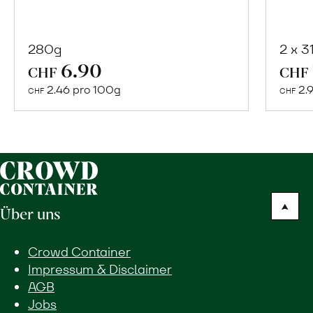
280g
2 x 3
In
6.90
CHF
CHF
den
2.46 pro 100g
2.
CHF
CHF
Warenkorb
Über uns
Crowd Container
Impressum & Disclaimer
AGB
Jobs