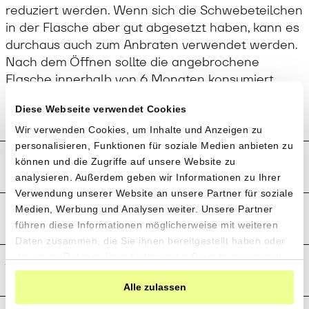
reduziert werden. Wenn sich die Schwebeteilchen
in der Flasche aber gut abgesetzt haben, kann es
durchaus auch zum Anbraten verwendet werden.
Nach dem Öffnen sollte die angebrochene
Flasche innerhalb von 6 Monaten konsumiert
werden.
Diese Webseite verwendet Cookies
Wir verwenden Cookies, um Inhalte und Anzeigen zu
personalisieren, Funktionen für soziale Medien anbieten zu
Produktion und Anbau
können und die Zugriffe auf unsere Website zu
analysieren. Außerdem geben wir Informationen zu Ihrer
Verwendung unserer Website an unsere Partner für soziale
Preistransparenz
Medien, Werbung und Analysen weiter. Unsere Partner
führen diese Informationen möglicherweise mit weiteren
Daten zusammen, die Sie ihnen bereitgestellt haben oder
die sie im Rahmen Ihrer Nutzung der Dienste gesammelt
Weitere Informationen
haben.
Alle zulassen