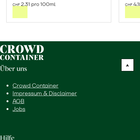
den
2.31 pro 100ml
4.1
CHF
CHF
Warenkorb
Über uns
Crowd Container
Impressum & Disclaimer
AGB
Jobs
Hilfe