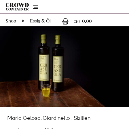
Menu
0
0 Artikel im
Shop
Essig & Öl
0.00
CHF
Mario Geloso, Giardinello , Sizilien