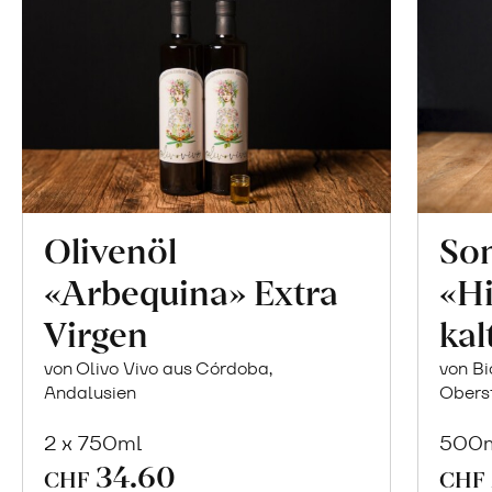
Olivenöl
So
«Arbequina» Extra
«Hi
Virgen
kal
von Olivo Vivo aus Córdoba,
von Bi
Andalusien
Obers
2 x 750ml
500
34.60
In
CHF
CHF