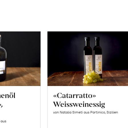
enöl
«Catarratto»
,
Weissweinessig
von Natalia Simeti aus Partinico, Sizilien
 aus