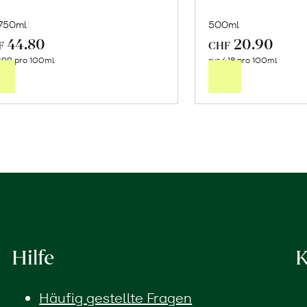
 750ml
500ml
44.80
20.90
In
In
F
CHF
.99 pro 100ml
4.18 pro 100ml
den
de
CHF
Warenkorb
Wa
Hilfe
K
Häufig gestellte Fragen