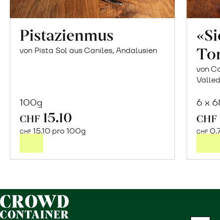
Pistazienmus
«S
To
von Pista Sol aus Caniles, Andalusien
von Co
Valled
100g
6 x 
15.10
In
CHF
CHF
den
15.10 pro 100g
0.
CHF
CHF
Warenkorb