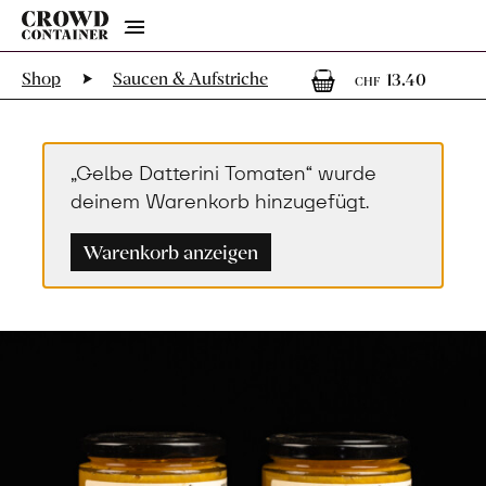
Menu
1
1 Art
Shop
Saucen & Aufstriche
13.40
CHF
„Gelbe Datterini Tomaten“ wurde
deinem Warenkorb hinzugefügt.
Warenkorb anzeigen