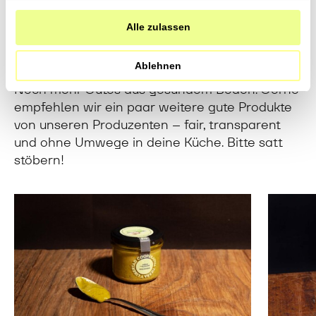
Direkt vom Feld in deine
haben.
Alle zulassen
Küche
Ablehnen
Noch mehr Gutes aus gesundem Boden: Gerne
empfehlen wir ein paar weitere gute Produkte
von unseren Produzenten – fair, transparent
und ohne Umwege in deine Küche. Bitte satt
stöbern!