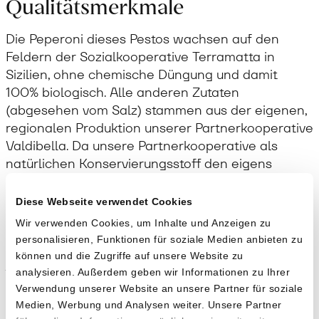
Qualitätsmerkmale
Die Peperoni dieses Pestos wachsen auf den
Feldern der Sozialkooperative Terramatta in
Sizilien, ohne chemische Düngung und damit
100% biologisch. Alle anderen Zutaten
(abgesehen vom Salz) stammen aus der eigenen,
regionalen Produktion unserer Partnerkooperative
Valdibella. Da unsere Partnerkooperative als
natürlichen Konservierungsstoff den eigens
produzierten «Femminello» Zitronensaft einsetzt,
kommt die Rezeptur dieses Pestos ohne
Diese Webseite verwendet Cookies
künstliche Zusatzstoffe aus.
Verpasse keine
Wir verwenden Cookies, um Inhalte und Anzeigen zu
personalisieren, Funktionen für soziale Medien anbieten zu
Sammelbestellung
!
Anwendung
können und die Zugriffe auf unsere Website zu
analysieren. Außerdem geben wir Informationen zu Ihrer
Willst du benachrichtigt werden, wenn
Verwendung unserer Website an unsere Partner für soziale
Das Pesto aus roten Peperoni passt wunderbar zu
wir eine Sammelbestellung machen
Medien, Werbung und Analysen weiter. Unsere Partner
«Timilia» Pasta, wie Busiate, Tagliatelle oder