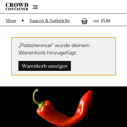
Menu
1
1 Arti
Shop
Saucen & Aufstriche
15.10
CHF
„Pistazienmus“ wurde deinem
Warenkorb hinzugefügt.
Warenkorb anzeigen