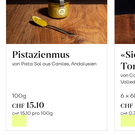
Pistazienmus
«S
To
von Pista Sol aus Caniles, Andalusien
von Co
Valled
100g
6 x 
15.10
In
CHF
CHF
den
15.10 pro 100g
0.
CHF
CHF
Warenkorb