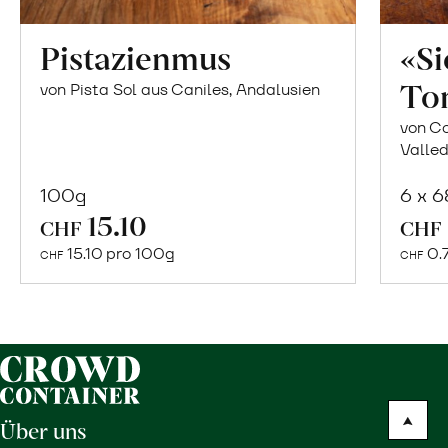
Pistazienmus
«S
To
von Pista Sol aus Caniles, Andalusien
von Co
Valled
100g
6 x 
In
15.10
CHF
CHF
den
15.10 pro 100g
0.
CHF
CHF
Warenkorb
Über uns