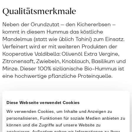
Qualitätsmerkmale
Neben der Grundzutat – den Kichererbsen –
kommt in diesem Hummus das köstliche
Mandelmus (statt wie üblich Tahini) zum Einsatz.
Verfeinert wird er mit weiteren Produkten der
Kooperative Valdibella: Olivenöl Extra Vergine,
Zitronensaft, Zwiebeln, Knoblauch, Basilikum und
Minze. Dieser 100% sizilianische Bio-Hummus ist
eine hochwertige pflanzliche Proteinquelle.
Anwendung
Diese Webseite verwendet Cookies
Hummus ist ein wahrer Alleskönner und schmeckt
Wir verwenden Cookies, um Inhalte und Anzeigen zu
in diversen Kombinationen: Zum Beispiel als
personalisieren, Funktionen für soziale Medien anbieten zu
Brotbelag oder Gemüse-Dip.
können und die Zugriffe auf unsere Website zu
analysieren. Außerdem geben wir Informationen zu Ihrer