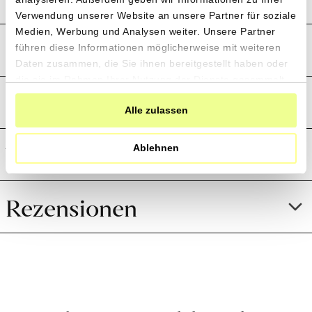
Verwendung unserer Website an unsere Partner für soziale
Medien, Werbung und Analysen weiter. Unsere Partner
Produktion und Anbau
führen diese Informationen möglicherweise mit weiteren
Daten zusammen, die Sie ihnen bereitgestellt haben oder
die sie im Rahmen Ihrer Nutzung der Dienste gesammelt
Preistransparenz
haben.
Alle zulassen
Weitere Informationen
Ablehnen
Rezensionen