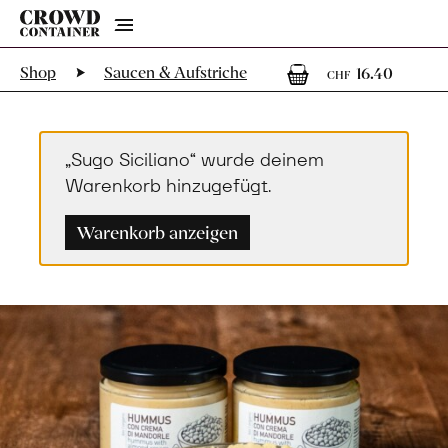
Menu
1
1 Art
Shop
Saucen & Aufstriche
16.40
CHF
„Sugo Siciliano“ wurde deinem
Warenkorb hinzugefügt.
Warenkorb anzeigen