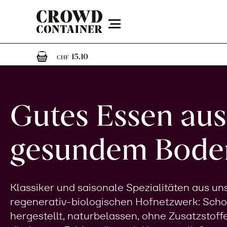
Menu
1
1 Artikel im Warenkorb
15.10
CHF
Gutes Essen aus
gesundem Bode
Klassiker und saisonale Spezialitäten aus u
regenerativ-biologischen Hofnetzwerk: Sch
hergestellt, naturbelassen, ohne Zusatzstoff