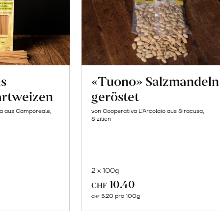
us
«Tuono» Salzmandeln
artweizen
geröstet
la aus Camporeale,
von Cooperativa L’Arcolaio aus Siracusa,
Sizilien
2 x 100g
In
10.40
CHF
n
den
5.20 pro 100g
CHF
renkorb
Warenkorb