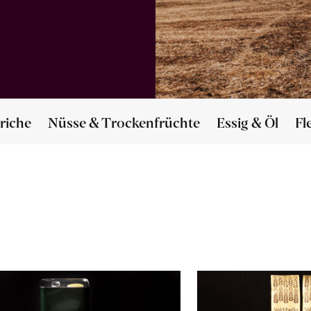
riche
Nüsse & Trockenfrüchte
Essig & Öl
Fl