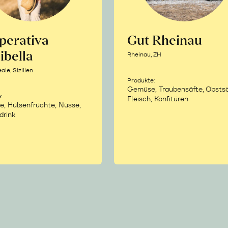
perativa
Gut Rheinau
ibella
Rheinau, ZH
le, Sizilien
Produkte:
Gemüse, Traubensäfte, Obstsä
:
Fleisch, Konfitüren
e, Hülsenfrüchte, Nüsse,
drink