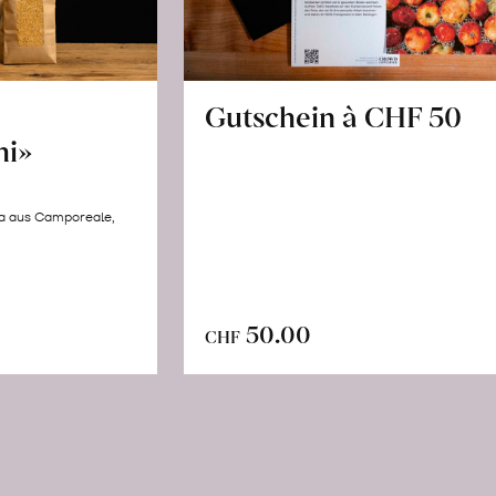
Gutschein à CHF 50
hi»
la aus Camporeale,
In
n
50.00
CHF
den
renkorb
Warenkorb