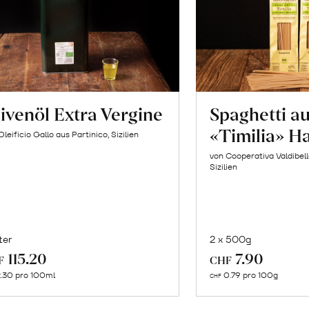
ivenöl Extra Vergine
Spaghetti a
«Timilia» H
Oleificio Gallo aus Partinico, Sizilien
von Cooperativa Valdibel
Sizilien
ter
2 x 500g
In
In
115.20
7.90
F
CHF
den
de
.30 pro 100ml
0.79 pro 100g
CHF
Warenkorb
Wa