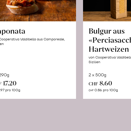
aponata
Bulgur aus
«Perciasacc
Cooperativa Valdibella aus Camporeale,
ien
Hartweizen
von Cooperativa Valdibel
Sizilien
 290g
2 x 500g
In
In
17.20
8.60
F
CHF
den
de
.97 pro 100g
0.86 pro 100g
CHF
Warenkorb
Wa