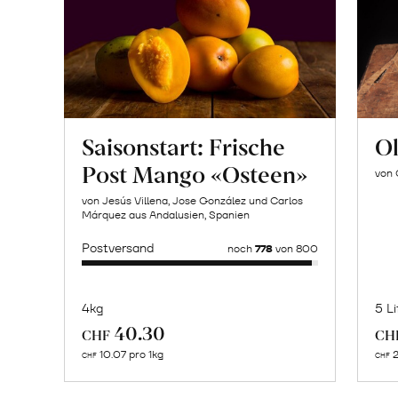
Saisonstart: Frische
Ol
Post Mango «Osteen»
von 
von Jesús Villena, Jose González und Carlos
Márquez aus Andalusien, Spanien
Postversand
noch
778
von 800
4kg
5 Li
Mehr
40.30
CHF
CH
über
10.07 pro 1kg
2
CHF
CHF
Naturbelassene