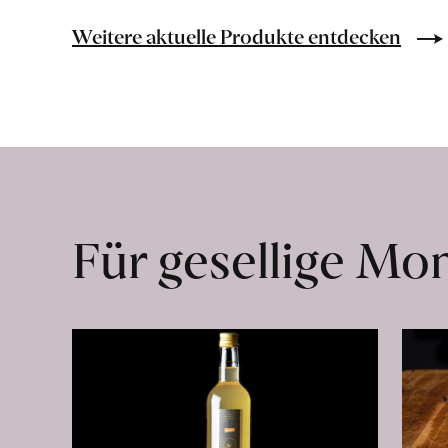
Bio-
Lebensmittel
Weitere aktuelle Produkte entdecken
ohne
Zusatzstoffe
direkt
ab
Hof
erfahren
Für gesellige M