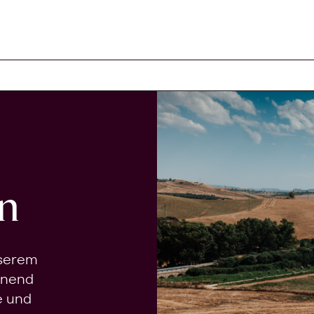
n
nserem
onend
e und