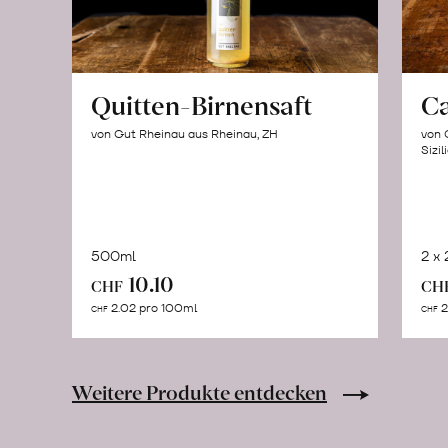
Quitten-Birnensaft
C
von Gut Rheinau aus Rheinau, ZH
von 
Sizil
500ml
2 x
In
10.10
CHF
CH
den
2.02 pro 100ml
2
CHF
CHF
Warenkorb
Weitere Produkte entdecken