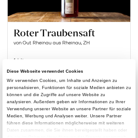
Roter Traubensaft
von Gut Rheinau aus Rheinau, ZH
1 Liter
16.10
CHF
Diese Webseite verwendet Cookies
1.61 pro 100ml
CHF
Wir verwenden Cookies, um Inhalte und Anzeigen zu
In
den
personalisieren, Funktionen für soziale Medien anbieten zu
Warenkorb
können und die Zugriffe auf unsere Website zu
analysieren. Außerdem geben wir Informationen zu Ihrer
Verwendung unserer Website an unsere Partner für soziale
Medien, Werbung und Analysen weiter. Unsere Partner
führen diese Informationen möglicherweise mit weiteren
Daten zusammen, die Sie ihnen bereitgestellt haben oder
die sie im Rahmen Ihrer Nutzung der Dienste gesammelt