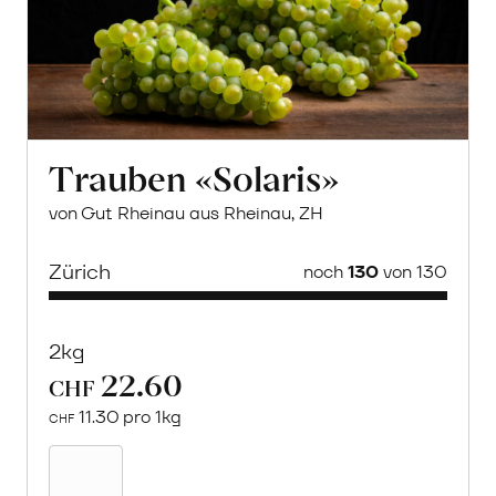
Trauben «Solaris»
von Gut Rheinau aus Rheinau, ZH
Zürich
noch
130
von 130
2kg
22.60
CHF
11.30 pro 1kg
CHF
Mehr
über
Trauben