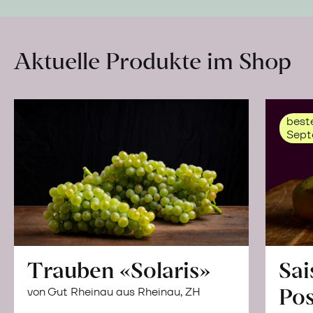
Aktuelle Produkte im Shop
beste
Sept
Trauben «Solaris»
Sai
Po
von Gut Rheinau aus Rheinau, ZH