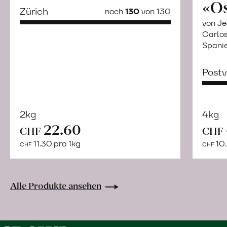
«O
Zürich
noch
130
von 130
von Je
Carlos
Spani
Post
2kg
4kg
22.60
Mehr
CHF
CHF
über
11.30 pro 1kg
10.
CHF
CHF
Naturbelassene
Bio-
Lebensmittel
Alle Produkte ansehen
ohne
Zusatzstoffe
direkt