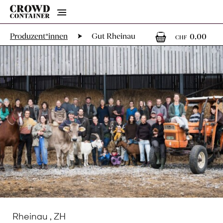
Menu
0
0 A
Produzent*innen
Gut Rheinau
0.00
CHF
Rheinau , ZH