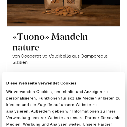
«Tuono» Mandeln
nature
von Cooperativa Valdibella aus Camporeale,
Sizilien
2 x 400g
Diese Webseite verwendet Cookies
22.40
CHF
Wir verwenden Cookies, um Inhalte und Anzeigen zu
2.80 pro 100g
CHF
In
personalisieren, Funktionen für soziale Medien anbieten zu
den
können und die Zugriffe auf unsere Website zu
Warenkorb
analysieren. Außerdem geben wir Informationen zu Ihrer
Verwendung unserer Website an unsere Partner für soziale
Medien, Werbung und Analysen weiter. Unsere Partner