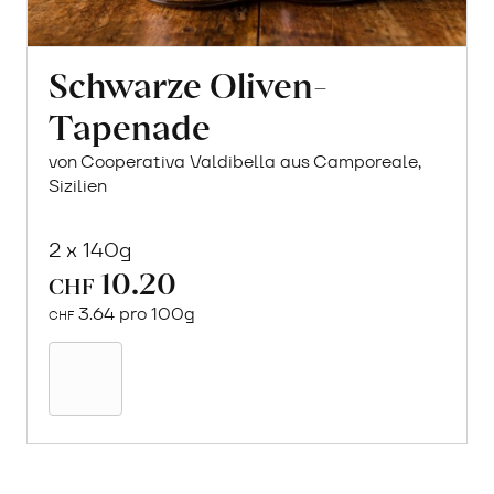
Schwarze Oliven-
Tapenade
von Cooperativa Valdibella aus Camporeale,
Sizilien
2 x 140g
10.20
CHF
3.64 pro 100g
CHF
Mehr
über
Schwarze
Oliven-
Tapenade
erfahren