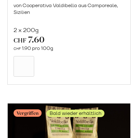
von Cooperativa Valdibella aus Camporeale,
Sizilien
2 x 200g
7.60
CHF
1.90 pro 100g
CHF
In
den
Warenkorb
Vergriffen
Bald wieder erhältlich