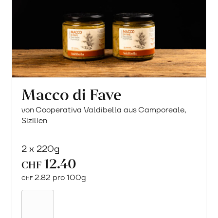
Macco di Fave
von Cooperativa Valdibella aus Camporeale,
Sizilien
2 x 220g
12.40
CHF
2.82 pro 100g
CHF
In
den
Warenkorb