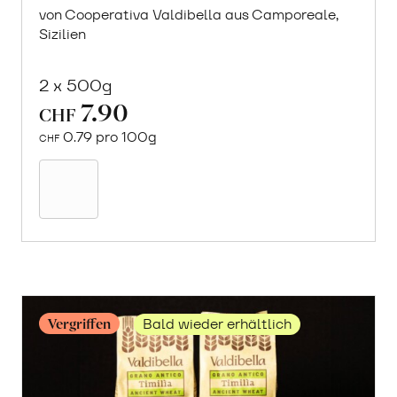
von Cooperativa Valdibella aus Camporeale,
Sizilien
2 x 500g
7.90
CHF
0.79 pro 100g
CHF
Mehr
über
Linguine
aus
«Timilia»
Hartweizen
erfahren
Vergriffen
Bald wieder erhältlich