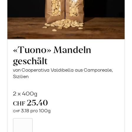
«Tuono» Mandeln
geschält
von Cooperativa Valdibella aus Camporeale,
Sizilien
2 x 400g
25.40
CHF
3.18 pro 100g
CHF
In
den
Warenkorb