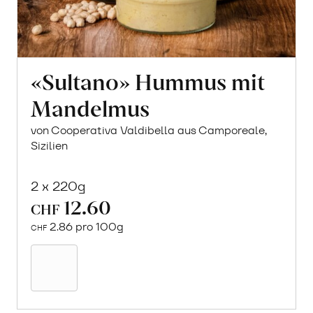
«Sultano» Hummus mit
Mandelmus
von Cooperativa Valdibella aus Camporeale,
Sizilien
2 x 220g
12.60
CHF
2.86 pro 100g
CHF
In
den
Warenkorb