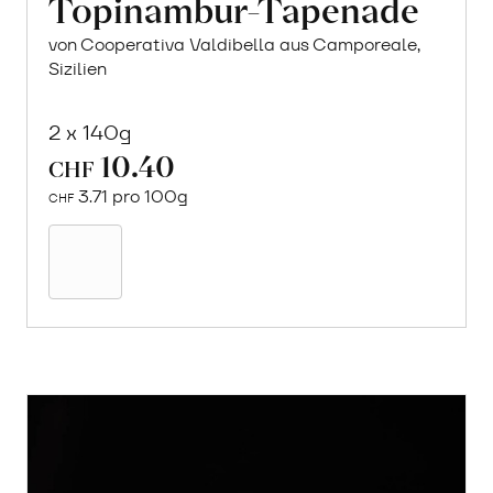
Topinambur-Tapenade
von Cooperativa Valdibella aus Camporeale,
Sizilien
2 x 140g
10.40
CHF
3.71 pro 100g
CHF
In
den
Warenkorb