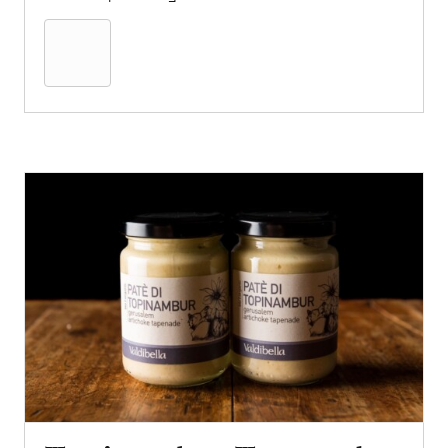
In
den
Warenkorb