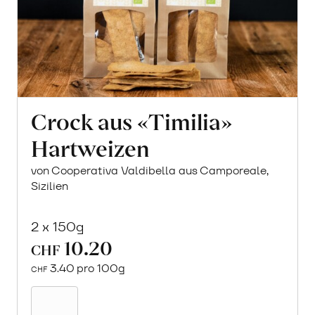
Crock aus «Timilia»
Hartweizen
von Cooperativa Valdibella aus Camporeale,
Sizilien
2 x 150g
10.20
CHF
3.40 pro 100g
CHF
Mehr
über
Crock