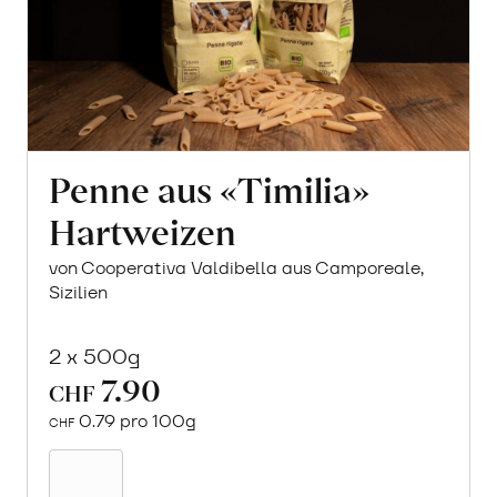
Penne aus «Timilia»
Hartweizen
von Cooperativa Valdibella aus Camporeale,
Sizilien
2 x 500g
7.90
CHF
0.79 pro 100g
CHF
Mehr
über
Penne