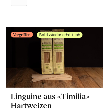
aus
«Timilia»
Hartweizen
erfahren
Vergriffen
Bald wieder erhältlich
Linguine aus «Timilia»
Hartweizen