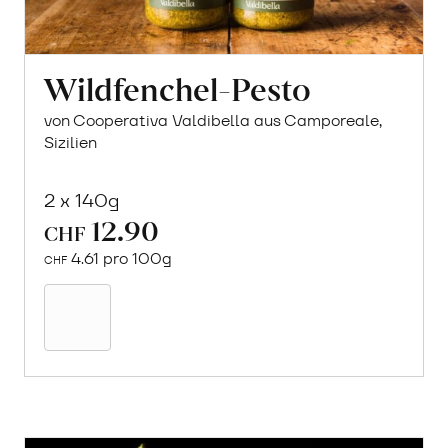
Wildfenchel-Pesto
von Cooperativa Valdibella aus Camporeale,
Sizilien
2 x 140g
12.90
CHF
4.61 pro 100g
CHF
In
den
Warenkorb