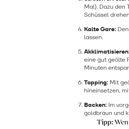
Mal). Dazu den T
Schüssel drehe
Kalte Gare:
Den 
lassen.
Akklimatisieren
eine gut geölte
Minuten entspan
Topping:
Mit geö
hineinsetzen, m
Backen:
Im vorg
goldbraun und k
Tipp:
Wenn