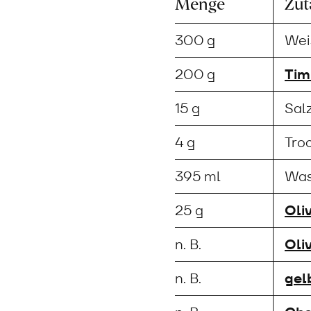
Menge
Zut
300 g
Wei
200 g
Tim
15 g
Sal
4 g
Tro
395 ml
Was
25 g
Oli
n. B.
Oli
n. B.
gel