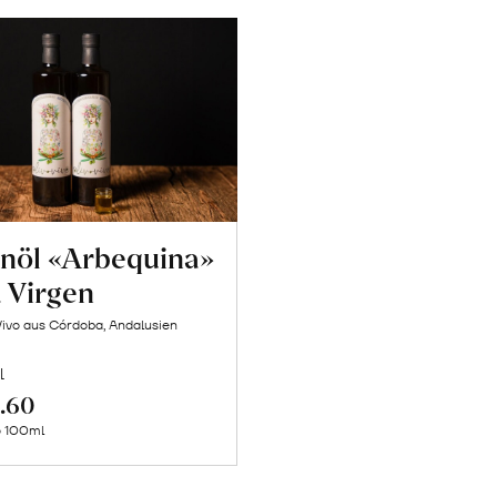
enöl «Arbequina»
a Virgen
Vivo aus Córdoba, Andalusien
l
In
.60
den
o 100ml
Warenkorb