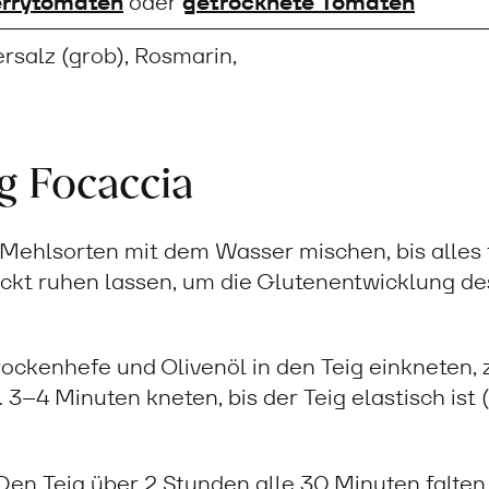
rrytomaten
oder
getrocknete Tomaten
rsalz (grob), Rosmarin,
g Focaccia
Mehlsorten mit dem Wasser mischen, bis alles f
kt ruhen lassen, um die Glutenentwicklung de
ockenhefe und Olivenöl in den Teig einkneten,
 3–4 Minuten kneten, bis der Teig elastisch ist (
en Teig über 2 Stunden alle 30 Minuten falten