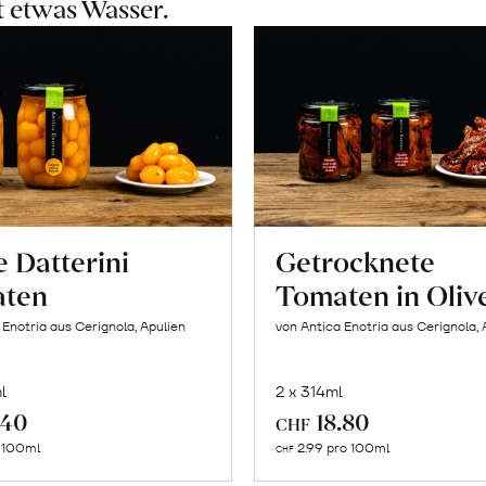
t etwas Wasser.
 Datterini
Getrocknete
ten
Tomaten in Oliv
 Enotria aus Cerignola, Apulien
von Antica Enotria aus Cerignola, 
l
2 x 314ml
In
In
.40
18.80
CHF
den
den
o 100ml
2.99 pro 100ml
CHF
Warenkorb
Warenk