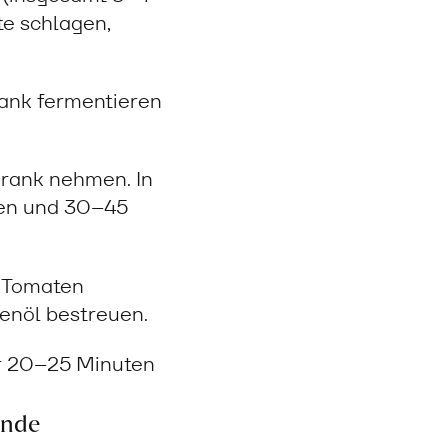
te schlagen,
ank fermentieren
rank nehmen. In
ehen und 30–45
. Tomaten
venöl bestreuen.
ür 20–25 Minuten
ände