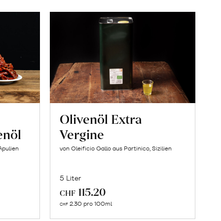
Olivenöl Extra
enöl
Vergine
Apulien
von Oleificio Gallo aus Partinico, Sizilien
5 Liter
In
115.20
CHF
den
2.30 pro 100ml
CHF
orb
Warenkorb