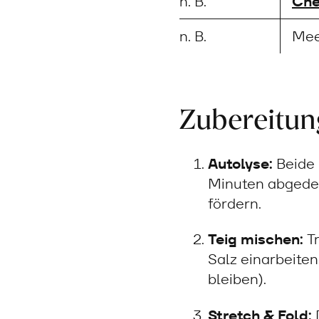
n. B.
Che
n. B.
Mee
Zubereitun
Autolyse:
Beide 
Minuten abgedec
fördern.
Teig mischen:
Tr
Salz einarbeiten.
bleiben).
Stretch & Fold:
D