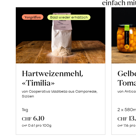
einfach mi
Vergriffen
Bald wieder erhältlich
Hartweizenmehl,
Gelbe
«Timilia»
Toma
von Cooperativa Valdibella aus Camporeale,
von Antica
Sizilien
1kg
2 x 580m
Mehr
6.10
13
CHF
CHF
über
0.61 pro 100g
1.16 pr
CHF
CHF
Focaccia