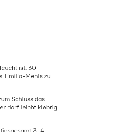
eucht ist. 30
s Timilia-Mehls zu
 zum Schluss das
er darf leicht klebrig
 (insgesamt 3–4