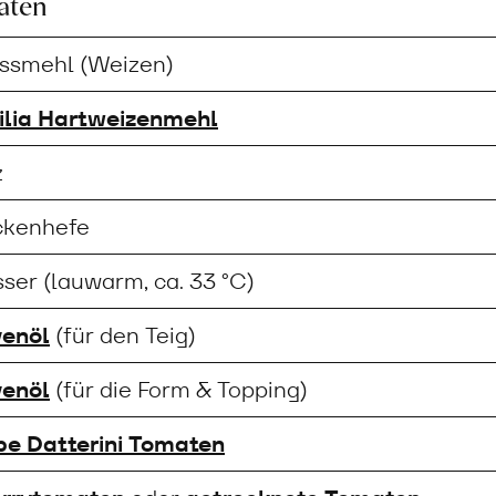
aten
ssmehl (Weizen)
ilia Hartweizenmehl
z
ckenhefe
ser (lauwarm, ca. 33 °C)
venöl
(für den Teig)
venöl
(für die Form & Topping)
be Datterini Tomaten