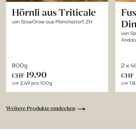
Hörnli aus Triticale
Fus
Din
von SlowGrow aus Mönchaltorf, ZH
von Sp
Andal
800g
2 x 
In
19.90
CHF
CHF
den
2.49 pro 100g
1.8
CHF
CHF
Warenkorb
Weitere Produkte entdecken