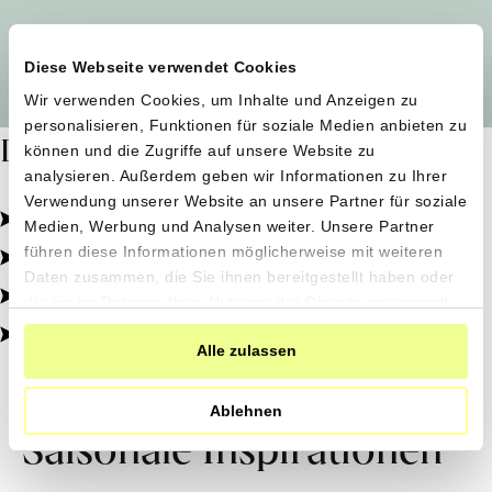
Alle Produzent*innen auf einen Blick
Diese Webseite verwendet Cookies
Wir verwenden Cookies, um Inhalte und Anzeigen zu
personalisieren, Funktionen für soziale Medien anbieten zu
Dafür stehen wir
können und die Zugriffe auf unsere Website zu
analysieren. Außerdem geben wir Informationen zu Ihrer
Verwendung unserer Website an unsere Partner für soziale
Pestizidfrei angebaut, schonend verarbeitet.
Medien, Werbung und Analysen weiter. Unsere Partner
Natürliche Zutaten, echter Geschmack.
führen diese Informationen möglicherweise mit weiteren
Daten zusammen, die Sie ihnen bereitgestellt haben oder
Von kleinen Höfen, direkt zu dir.
die sie im Rahmen Ihrer Nutzung der Dienste gesammelt
haben.
100% transparent, 0% Zusatzstoffe.
Alle zulassen
Ablehnen
Saisonale Inspirationen