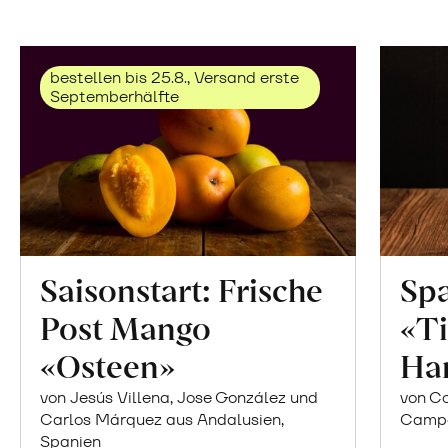
bestellen bis 25.8., Versand erste
Septemberhälfte
Saisonstart: Frische
Spa
Post Mango
«Ti
«Osteen»
Ha
von Jesús Villena, Jose González und
von Co
Carlos Márquez aus Andalusien,
Campor
Spanien