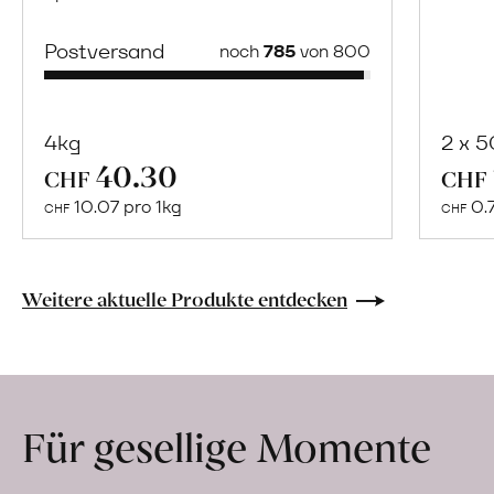
Postversand
noch
785
von 800
4kg
2 x 
40.30
Mehr
CHF
CHF
über
10.07 pro 1kg
0.
CHF
CHF
Cooperativa
Iblea
erfahren
Weitere aktuelle Produkte entdecken
Für gesellige Momente