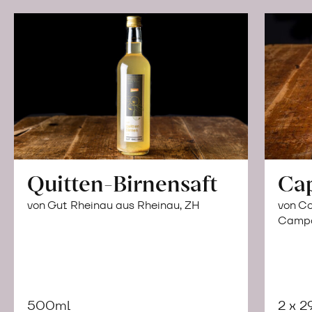
Quitten-Birnensaft
Ca
von Gut Rheinau aus Rheinau, ZH
von Co
Campor
500ml
2 x 