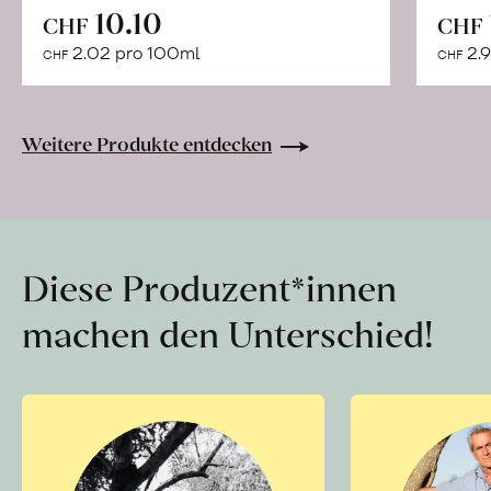
In
10.10
CHF
CHF
den
2.02 pro 100ml
2.9
CHF
CHF
Warenkorb
Weitere Produkte entdecken
Diese Produzent*innen
machen den Unterschied!