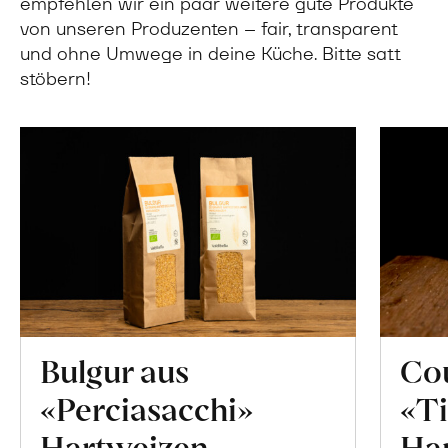
empfehlen wir ein paar weitere gute Produkte
von unseren Produzenten – fair, transparent
und ohne Umwege in deine Küche. Bitte satt
stöbern!
Bulgur aus
Co
«Perciasacchi»
«Ti
Hartweizen
Ha