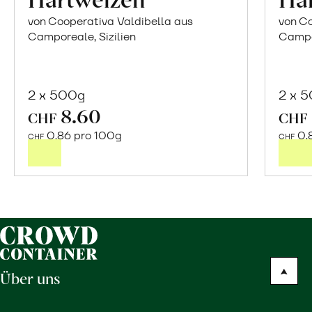
von Cooperativa Valdibella aus
von Co
Camporeale, Sizilien
Campor
2 x 500g
2 x 
8.60
In
CHF
CHF
den
0.86 pro 100g
0.
CHF
CHF
Warenkorb
Über uns