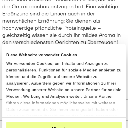
der Getreideanbau entzogen hat. Eine wichtige
Ergänzung sind die Linsen auch in der
menschlichen Ernährung: Sie dienen als
hochwertige pflanzliche Proteinquelle –
gleichzeitig wissen sie durch ihr mildes Aroma in
den verschiedensten Gerichten zu überzeugen!
Diese Webseite verwendet Cookies
Anwendung
Wir verwenden Cookies, um Inhalte und Anzeigen zu
personalisieren, Funktionen für soziale Medien anbieten zu
Kochzeit 30 Minuten (die Linsen müssen nicht
können und die Zugriffe auf unsere Website zu
vorab eingeweicht werden).
analysieren. Außerdem geben wir Informationen zu Ihrer
Verwendung unserer Website an unsere Partner für soziale
Medien, Werbung und Analysen weiter. Unsere Partner
führen diese Informationen möglicherweise mit weiteren
Produktion und Anbau
Daten zusammen, die Sie ihnen bereitgestellt haben oder
die sie im Rahmen Ihrer Nutzung der Dienste gesammelt
haben.