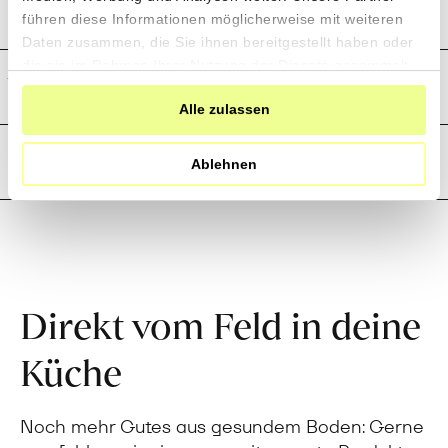
Preistransparenz
führen diese Informationen möglicherweise mit weiteren
Daten zusammen, die Sie ihnen bereitgestellt haben oder
die sie im Rahmen Ihrer Nutzung der Dienste gesammelt
Weitere Informationen
haben.
Alle zulassen
Rezensionen
Ablehnen
Direkt vom Feld in deine
Küche
Noch mehr Gutes aus gesundem Boden: Gerne