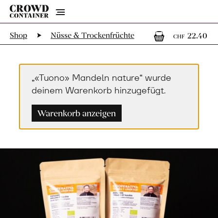
Menu
1
1 
Shop
Nüsse & Trockenfrüchte
22.40
CHF
„«Tuono» Mandeln nature“ wurde
deinem Warenkorb hinzugefügt.
Warenkorb anzeigen