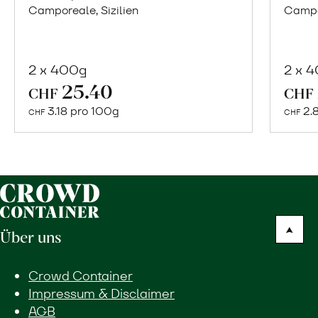
Camporeale, Sizilien
Campor
2 x 400g
2 x 
In
25.40
CHF
CHF
den
3.18 pro 100g
2.
CHF
CHF
Warenkorb
Über uns
Crowd Container
Impressum & Disclaimer
AGB