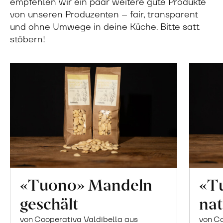
empfehlen wir ein paar weitere gute Produkte
von unseren Produzenten – fair, transparent
und ohne Umwege in deine Küche. Bitte satt
stöbern!
«Tuono» Mandeln
«T
geschält
nat
von Cooperativa Valdibella aus
von Co