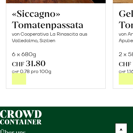
«Siccagno»
Gel
Tomatenpassata
To
von Cooperativa La Rinascita aus
von An
Valledolmo, Sizilien
Apuli
6 x 680g
2 x 
31.80
In
CHF
CHF
den
0.78 pro 100g
1.1
CHF
CHF
Warenkorb
Über uns