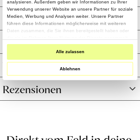
analysieren. Außerdem geben wir Informationen zu Ihrer
Verwendung unserer Website an unsere Partner für soziale
Produktion und Anbau
Medien, Werbung und Analysen weiter. Unsere Partner
führen diese Informationen möglicherweise mit weiteren
Daten zusammen, die Sie ihnen bereitgestellt haben oder
Preistransparenz
die sie im Rahmen Ihrer Nutzung der Dienste gesammelt
haben.
Alle zulassen
Weitere Informationen
Ablehnen
Rezensionen
Direkt vom Feld in deine