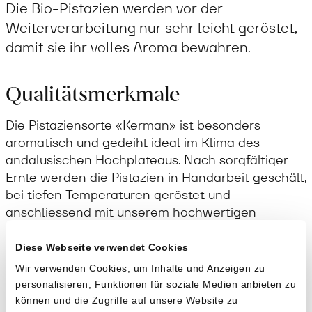
Die Bio-Pistazien werden vor der
Weiterverarbeitung nur sehr leicht geröstet,
damit sie ihr volles Aroma bewahren.
Qualitätsmerkmale
Die Pistaziensorte «Kerman» ist besonders
aromatisch und gedeiht ideal im Klima des
andalusischen Hochplateaus. Nach sorgfältiger
Ernte werden die Pistazien in Handarbeit geschält,
bei tiefen Temperaturen geröstet und
anschliessend mit unserem hochwertigen
Arbequine Bio-Olivenöl zu einem cremigen Mus
verarbeitet. Die schonende Herstellung garantiert
Diese Webseite verwendet Cookies
intensiven Geschmack und höchste
Wir verwenden Cookies, um Inhalte und Anzeigen zu
Nährstoffqualität – ohne Zusätze, ganz natürlich.
personalisieren, Funktionen für soziale Medien anbieten zu
können und die Zugriffe auf unsere Website zu