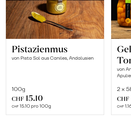
Pistazienmus
Gel
To
von Pista Sol aus Caniles, Andalusien
von An
Apuli
100g
2 x 
In
15.10
CHF
CHF
den
15.10 pro 100g
1.1
CHF
CHF
Warenkorb