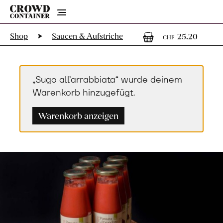
Menu
1
1 Art
Shop
Saucen & Aufstriche
25.20
CHF
„Sugo all’arrabbiata“ wurde deinem
Warenkorb hinzugefügt.
Warenkorb anzeigen