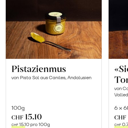
Pistazienmus
«S
To
von Pista Sol aus Caniles, Andalusien
von Co
Valled
100g
6 x 
15.10
In
CHF
CHF
den
15.10 pro 100g
0.
CHF
CHF