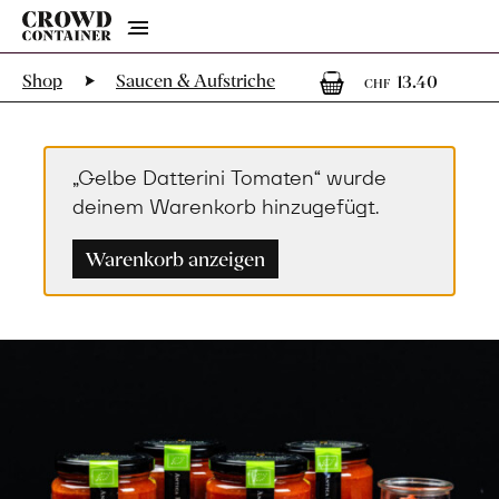
Menu
1
1 Art
Shop
Saucen & Aufstriche
13.40
CHF
„Gelbe Datterini Tomaten“ wurde
deinem Warenkorb hinzugefügt.
Warenkorb anzeigen