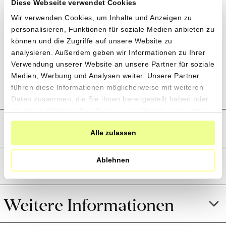
Diese Webseite verwendet Cookies
Anwendung
Verpasse keine
Wir verwenden Cookies, um Inhalte und Anzeigen zu
personalisieren, Funktionen für soziale Medien anbieten zu
Sammelbestellung
Dieser Sugo all’arrabbiata bringt Würze in jedes
!
können und die Zugriffe auf unsere Website zu
Gericht: Klassischerweise mit Pasta genossen,
analysieren. Außerdem geben wir Informationen zu Ihrer
Willst du benachrichtigt werden, wenn
überzeugt er auch auf der Pizza oder mit
Verwendung unserer Website an unsere Partner für soziale
wir eine Sammelbestellung machen
Couscous.
Medien, Werbung und Analysen weiter. Unsere Partner
und mehr erfahren über die
führen diese Informationen möglicherweise mit weiteren
Daten zusammen, die Sie ihnen bereitgestellt haben oder
Produzent*innen und ihre einzigartigen
die sie im Rahmen Ihrer Nutzung der Dienste gesammelt
Produkte?
Produktion und Anbau
haben.
Alle zulassen
Jetzt Newsletter abonnieren
Preistransparenz
Ablehnen
Weitere Informationen