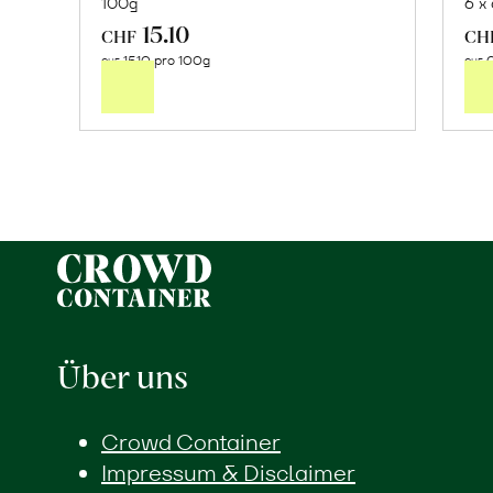
100g
6 x
15.10
In
CHF
CH
15.10 pro 100g
0
den
CHF
CHF
Warenkorb
Über uns
Crowd Container
Impressum & Disclaimer