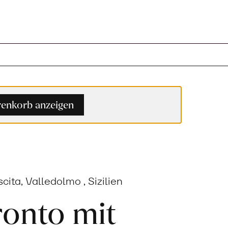
nkorb
enkorb anzeigen
ita, Valledolmo , Sizilien
ronto mit