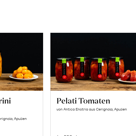
rini
Pelati Tomaten
von Antica Enotria aus Cerignola, Apulien
rignola, Apulien