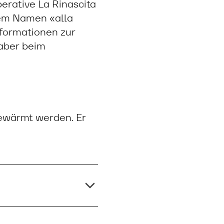
erative La Rinascita
 dem Namen «alla
nformationen zur
 aber beim
gewärmt werden. Er