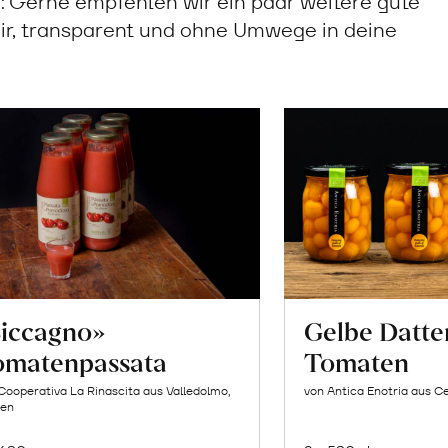
Gerne empfehlen wir ein paar weitere gute
ir, transparent und ohne Umwege in deine
Siccagno»
Gelbe Datte
omatenpassata
Tomaten
Cooperativa La Rinascita aus Valledolmo,
von Antica Enotria aus Ce
ien