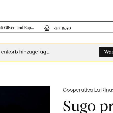
1
1 Artikel im Ware
t Oliven und Kap...
16.40
CHF
War
renkorb hinzugefügt.
Cooperativa La Rinasc
Sugo p