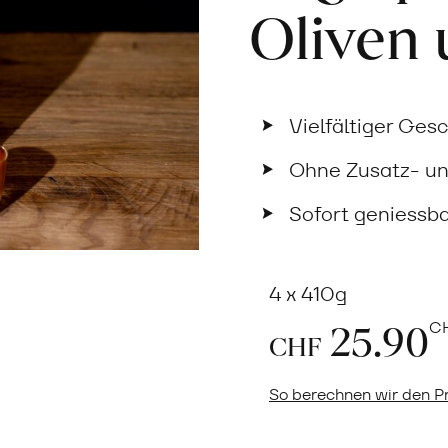
Oliven
Vielfältiger Ge
Ohne Zusatz- un
Sofort geniessb
4 x 410g
25.90
C
CHF
So berechnen wir den Pr