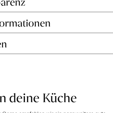
parenz
formationen
en
in deine Küche