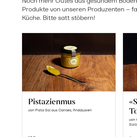
Noch mehr Gutes aus gesundem Boden: 
Produkte von unseren Produzenten – fa
Küche. Bitte satt stöbern!
Pistazienmus
«
T
von Pista Sol aus Caniles, Andalusien
von 
Sizil