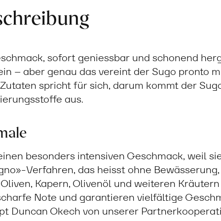
schreibung
chmack, sofort geniessbar und schonend herges
in – aber genau das vereint der Sugo pronto mi
o-Zutaten spricht für sich, darum kommt der Su
ierungsstoffe aus.
male
inen besonders intensiven Geschmack, weil sie
gno»-Verfahren, das heisst ohne Bewässerung,
 Oliven, Kapern, Olivenöl und weiteren Kräuter
 scharfe Note und garantieren vielfältige Gesc
ept Duncan Okech von unserer Partnerkooperati