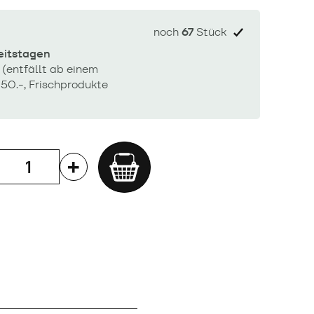
noch
67
Stück
beitstagen
 (entfällt ab einem
50.-, Frischprodukte
Add
to
cart