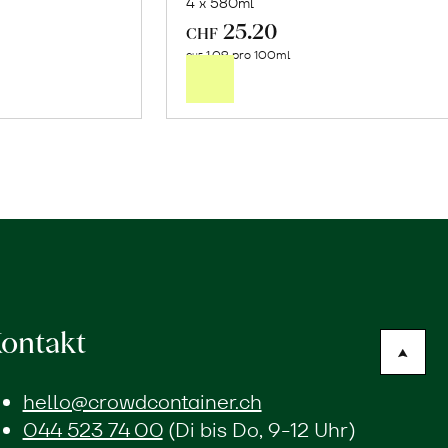
4 x 580ml
25.20
In
CHF
1.09 pro 100ml
n
den
CHF
renkorb
Warenkorb
ontakt
hello@crowdcontainer.ch
044 523 74 00
(Di bis Do, 9-12 Uhr)