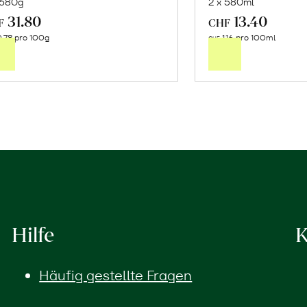
 680g
2 x 580ml
31.80
13.40
In
In
F
CHF
.78 pro 100g
1.16 pro 100ml
den
de
CHF
Warenkorb
Wa
Hilfe
K
Häufig gestellte Fragen