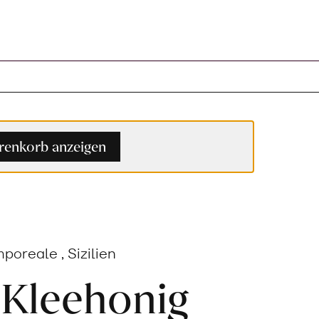
enkorb anzeigen
poreale , Sizilien
 Kleehonig