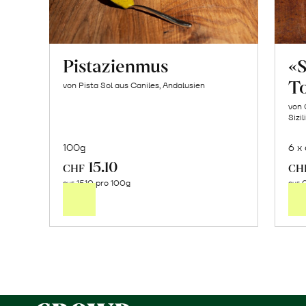
Pistazienmus
«
T
von Pista Sol aus Caniles, Andalusien
von 
Sizil
100g
6 x
15.10
In
CHF
CH
15.10 pro 100g
0
den
CHF
CHF
Warenkorb