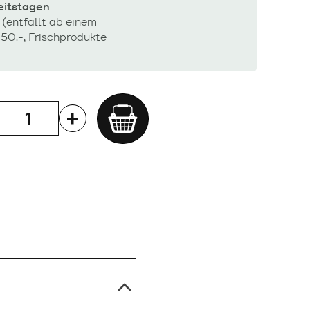
beitstagen
 (entfällt ab einem
50.-, Frischprodukte
Add
to
cart