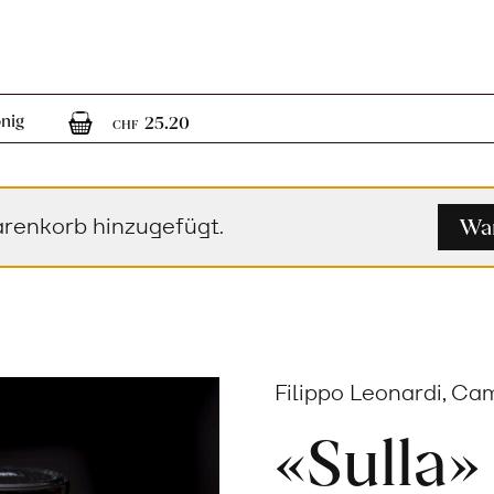
1
1 Artikel im Warenkorb
onig
25.20
CHF
War
renkorb hinzugefügt.
Filippo Leonardi, Cam
«Sulla»