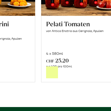
rini
Pelati Tomaten
von Antica Enotria aus Cerignola, Apulien
rignola, Apulien
4 x 580ml
25.20
In
CHF
1.09 pro 100ml
n
den
CHF
renkorb
Warenkorb