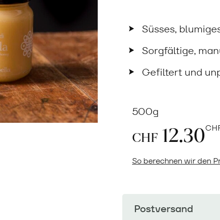
Süsses, blumige
Sorgfältige, ma
Gefiltert und un
500g
12.30
CH
CHF
So berechnen wir den Pr
Postversand