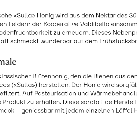
ische «Sulla» Honig wird aus dem Nektar des S
den Feldern der Kooperative Valdibella einsamm
 Bodenfruchtbarkeit zu erneuern. Dieses Nebenp
haft schmeckt wunderbar auf dem Frühstücksbr
male
 klassischer Blütenhonig, den die Bienen aus d
lees («Sulla») herstellen. Der Honig wird sorgfä
filtert. Auf Pasteurisation und Wärmebehandlu
Produkt zu erhalten. Diese sorgfältige Herstel
mack – geniessbar mit jedem einzelnen Löffel 