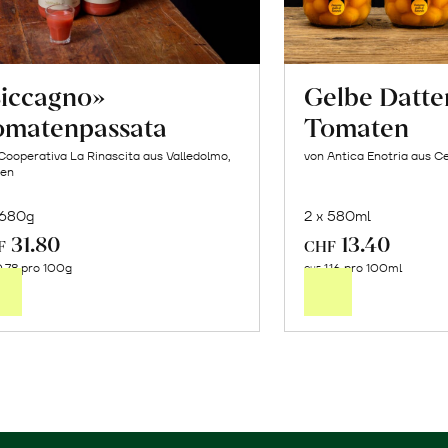
Siccagno»
Gelbe Datte
omatenpassata
Tomaten
Cooperativa La Rinascita aus Valledolmo,
von Antica Enotria aus Ce
ien
 680g
2 x 580ml
31.80
13.40
In
In
F
CHF
.78 pro 100g
1.16 pro 100ml
den
de
CHF
Warenkorb
Wa