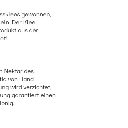
üssklees gewonnen,
eln. Der Klee
rodukt aus der
ot!
em Nektar des
ltig von Hand
ng wird verzichtet,
lung garantiert einen
Honig.