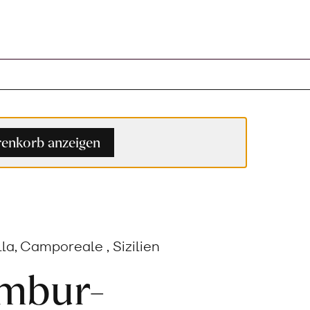
enkorb anzeigen
la, Camporeale , Sizilien
mbur-