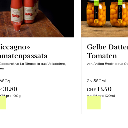
Siccagno»
Gelbe Datte
omatenpassata
Tomaten
Cooperativa La Rinascita aus Valledolmo,
von Antica Enotria aus Ce
ien
 680g
2 x 580ml
31.80
13.40
In
In
F
CHF
.78 pro 100g
1.16 pro 100ml
den
de
CHF
Warenkorb
Wa