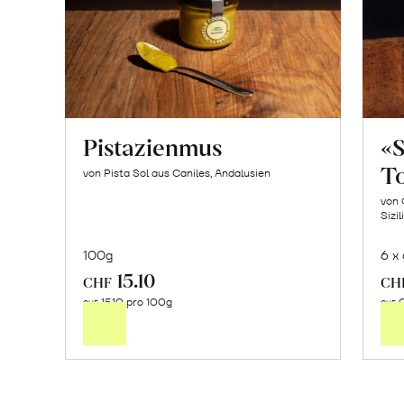
Pistazienmus
«
T
von Pista Sol aus Caniles, Andalusien
von 
Sizil
100g
6 x
15.10
In
CHF
CH
15.10 pro 100g
0
den
CHF
CHF
Warenkorb