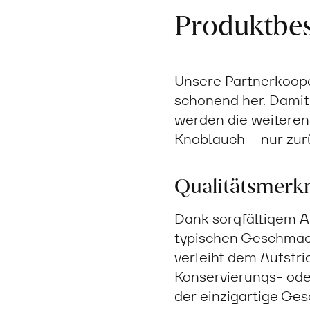
Produktbe
Unsere Partnerkoope
schonend her. Dami
werden die weiteren 
Knoblauch – nur zur
Qualitätsmerk
Dank sorgfältigem 
typischen Geschmack
verleiht dem Aufstri
Konservierungs- oder
der einzigartige Ges