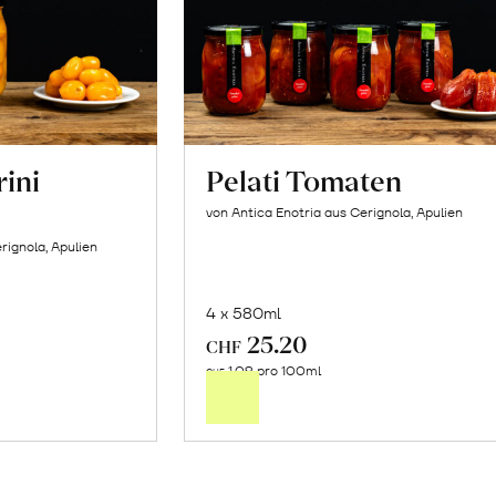
rini
Pelati Tomaten
von Antica Enotria aus Cerignola, Apulien
rignola, Apulien
4 x 580ml
25.20
In
CHF
1.09 pro 100ml
n
den
CHF
renkorb
Warenkorb