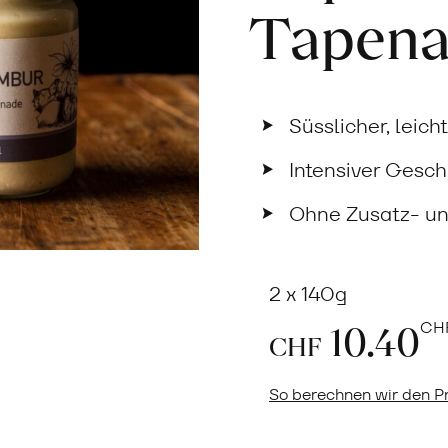
Tapen
Süsslicher, leic
Intensiver Gesc
Ohne Zusatz- un
2 x 140g
10.40
CH
CHF
So berechnen wir den Pr