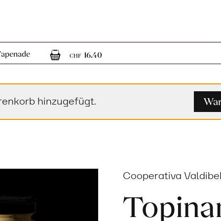
1
1 Artikel im Warenkorb
Tapenade
16.40
CHF
War
renkorb hinzugefügt.
Cooperativa Valdibel
Topina