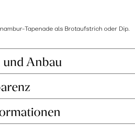
inambur-Tapenade als Brotaufstrich oder Dip.
n und Anbau
parenz
formationen