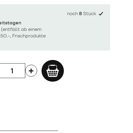
noch
8
Stück
beitstagen
 (entfällt ab einem
50.-, Frischprodukte
Add
to
cart