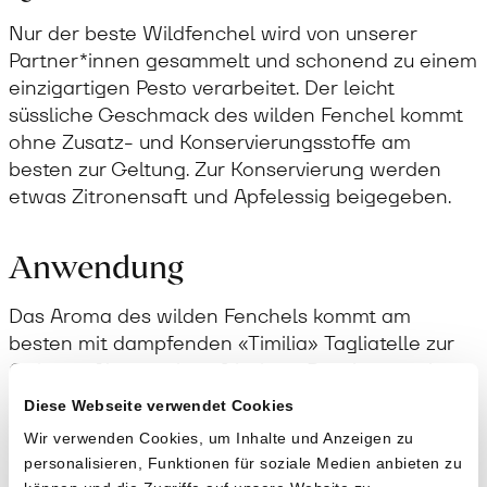
Nur der beste Wildfenchel wird von unserer
Partner*innen gesammelt und schonend zu einem
einzigartigen Pesto verarbeitet. Der leicht
süssliche Geschmack des wilden Fenchel kommt
ohne Zusatz- und Konservierungsstoffe am
besten zur Geltung. Zur Konservierung werden
etwas Zitronensaft und Apfelessig beigegeben.
Anwendung
Das Aroma des wilden Fenchels kommt am
besten mit dampfenden «Timilia» Tagliatelle zur
Geltung. Aber auch zu frischem Brot ist es sehr
empfehlenswert. Wird nicht das ganze Glas
Diese Webseite verwendet Cookies
aufgebraucht, das Pesto mit Olivenöl gut
Wir verwenden Cookies, um Inhalte und Anzeigen zu
bedecken, wieder verschliessen und im
personalisieren, Funktionen für soziale Medien anbieten zu
Kühlschrank aufbewahren.