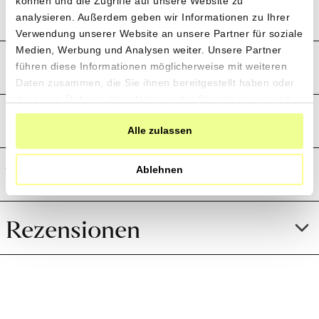
können und die Zugriffe auf unsere Website zu
analysieren. Außerdem geben wir Informationen zu Ihrer
Verwendung unserer Website an unsere Partner für soziale
Medien, Werbung und Analysen weiter. Unsere Partner
Produktion und Anbau
führen diese Informationen möglicherweise mit weiteren
Daten zusammen, die Sie ihnen bereitgestellt haben oder
die sie im Rahmen Ihrer Nutzung der Dienste gesammelt
Preistransparenz
haben.
Alle zulassen
Weitere Informationen
Ablehnen
Rezensionen