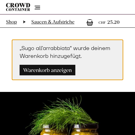
Menu
1
1 Art
Shop
Saucen & Aufstriche
25.20
CHF
„Sugo all’arrabbiata“ wurde deinem
Warenkorb hinzugefügt.
Warenkorb anzeigen