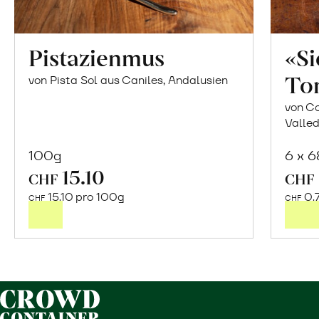
Pistazienmus
«S
To
von Pista Sol aus Caniles, Andalusien
von Co
Valled
100g
6 x 
15.10
In
CHF
CHF
den
15.10 pro 100g
0.
CHF
CHF
Warenkorb