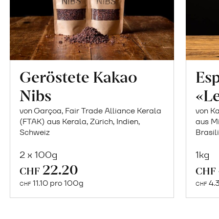
Geröstete Kakao
Es
Nibs
«L
von Garçoa, Fair Trade Alliance Kerala
von K
(FTAK) aus Kerala, Zürich, Indien,
aus Mi
Schweiz
Brasil
2 x 100g
1kg
In
22.20
CHF
CHF
den
11.10 pro 100g
4.
CHF
CHF
Warenkorb