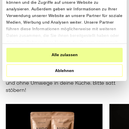
können und die Zugriffe auf unsere Website zu
analysieren. Außerdem geben wir Informationen zu Ihrer
Verwendung unserer Website an unsere Partner für soziale
Medien, Werbung und Analysen weiter. Unsere Partner
Direkt vom Feld in deine
führen diese Informationen möglicherweise mit weiteren
Daten zusammen, die Sie ihnen bereitgestellt haben oder
Küche
die sie im Rahmen Ihrer Nutzung der Dienste gesammelt
haben.
Alle zulassen
Noch mehr Gutes aus gesundem Boden: Gerne
empfehlen wir ein paar weitere gute Produkte
Ablehnen
von unseren Produzenten – fair, transparent
und ohne Umwege in deine Küche. Bitte satt
stöbern!